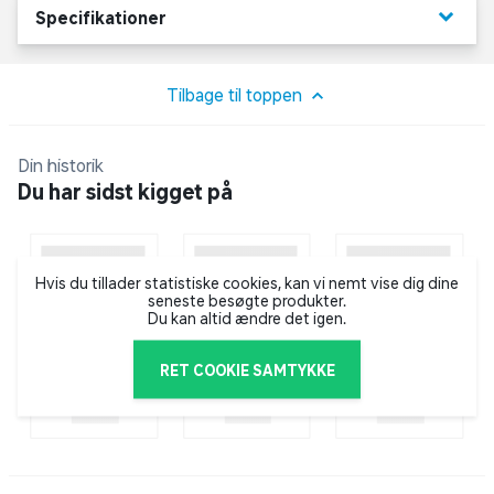
Opbevares utilgængeligt for børn.
keyboard_arrow_down
Specifikationer
Tilbage til toppen
Din historik
Du har sidst kigget på
Hvis du tillader statistiske cookies, kan vi nemt vise dig dine
seneste besøgte produkter.
Du kan altid ændre det igen.
RET COOKIE SAMTYKKE