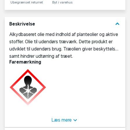
Ubegrænset returret
Byt i varehus
keyboard_arrow_down
Beskrivelse
Alkydbaseret olie med indhold af planteolier og aktive
stoffer. Olie til udendørs træværk. Dette produkt er
udviklet til udendørs brug. Træolien giver beskyttelse
samt hindrer udtørring af træet.
Faremærkning
FARE:
H304: Kan være livsfarligt, hvis det indtages og
kommer i luftvejene. H412: Skadelig for vandlevende
Læs mere
organismer, med langvarige virkninger.
P102: