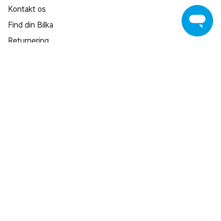
Kontakt os
Find din Bilka
Returnering
Reklamation
Reparation af varer
Fortrydelsesret
Fortryd køb
Salling Group tilbagekaldelser
Privatlivspolitik
Handelsbetingelser
SHOPPING INSPIRATION
Bilka Avisen
Download Bilka Plus app