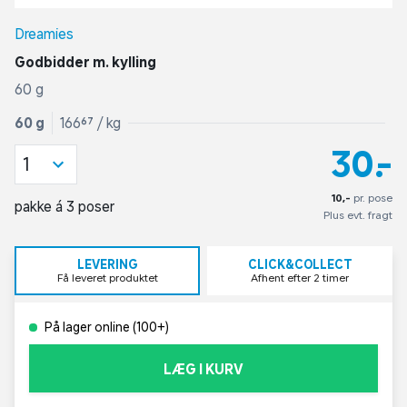
Dreamies
Godbidder m. kylling
60 g
60 g
166,67 / kg
30,-
1
10,-
pr. pose
pakke á 3 poser
Plus evt. fragt
LEVERING
CLICK&COLLECT
Få leveret produktet
Afhent efter 2 timer
På lager online (100+)
LÆG I KURV