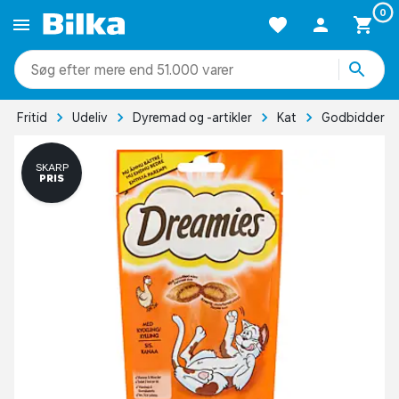
0
mere end 51.000 varer
Fritid
Udeliv
Dyremad og -artikler
Kat
Godbidder
SKARP
PRIS