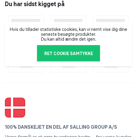
Du har sidst kigget på
til katte. Med et bredt udvalg af smagsvarianter, er der
noget for enhver kat at nyde. Dreamies' godbidder er
lavet med ingredienser af høj kvalitet, og er designet
til at give din kat en ekstra godbid i løbet af dagen.
Hvis du tillader statistiske cookies, kan vi nemt vise dig dine
seneste besøgte produkter.
Du kan altid ændre det igen.
RET COOKIE SAMTYKKE
100% DANSKEJET EN DEL AF SALLING GROUP A/S