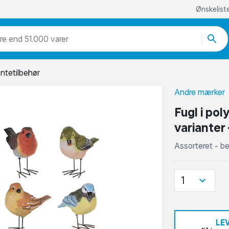
Ønskelist
re end 51.000 varer
antetilbehør
Andre mærker
Fugl i po
varianter 
Assorteret - be
1
LE