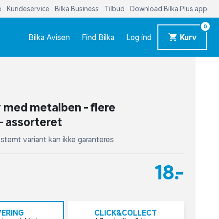
e
Kundeservice
Bilka Business
Tilbud
Download Bilka Plus app
0
Bilka Avisen
Find Bilka
Log ind
Kurv
ly med metalben - flere
- assorteret
stemt variant kan ikke garanteres
18,-
VERING
CLICK&COLLECT