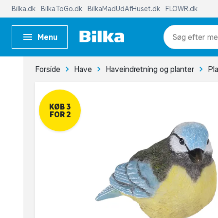
Bilka.dk
BilkaToGo.dk
BilkaMadUdAfHuset.dk
FLOWR.dk
Menu
me
Forside
Have
Haveindretning og planter
Pl
KØB 3
FOR 2