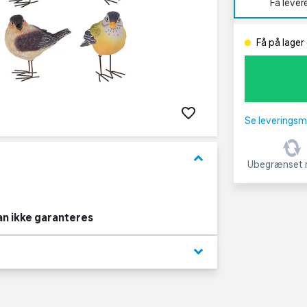
Få lever
Få på lager 
Se leveringsm
keyboard_arrow_down
Ubegrænset r
an ikke garanteres
keyboard_arrow_down