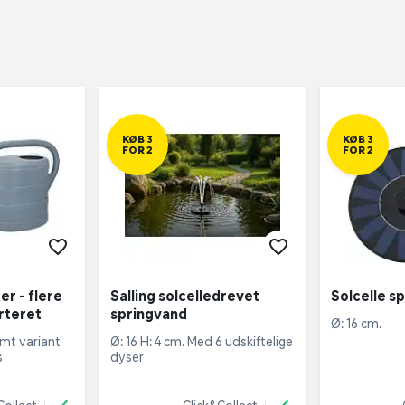
KØB 3
KØB 3
FOR 2
FOR 2
er - flere
Salling solcelledrevet
Solcelle s
orteret
springvand
Ø: 16 cm.
mt variant 
Ø: 16 H: 4 cm. Med 6 udskiftelige 
s
dyser