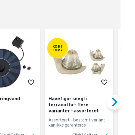
KØB 3
KØB 
FOR 2
FOR 
keyboard_arrow_right
pringvand
Havefigur snegl i
Havef
terracotta - flere
8 cm -
varianter - assorteret
assor
Assorteret - bestemt variant 
Assort
kan ikke garanteres
kan ik