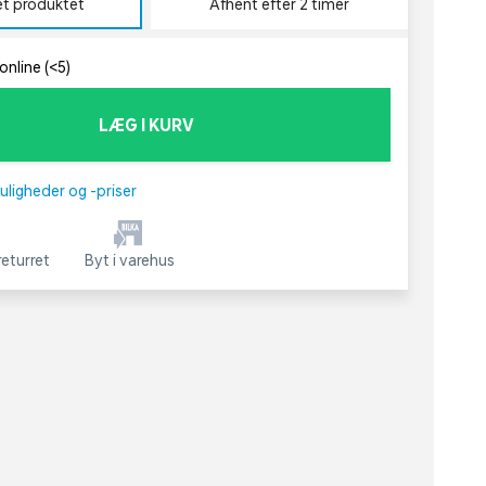
et produktet
Afhent efter 2 timer
online (<5)
LÆG I KURV
uligheder og -priser
eturret
Byt i varehus