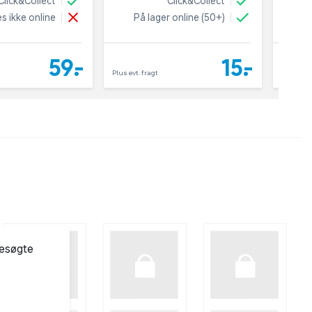
Click&Collect
Click&Collect
s ikke online
På lager online (50+)
59,-
15,-
Plus evt. fragt
Plus evt. 
besøgte