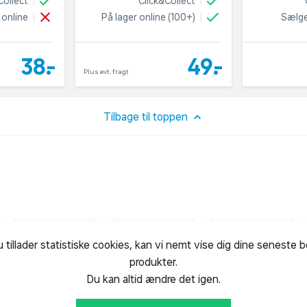
Collect
Click&Collect
 online
På lager online (100+)
Sælge
38,-
49,-
Plus evt. fragt
Tilbage til toppen
u tillader statistiske cookies, kan vi nemt vise dig dine seneste 
produkter.
Du kan altid ændre det igen.