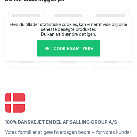
skubbe til grænser og presse sig selv til
genopfindelse, udviklede Eugene den første moderne
mascara og solgte den så billigt, at alle kunne købe
den. Rimmel London var pioner inden for kosmetik, og
Hvis du tillader statistiske cookies, kan vi nemt vise dig dine
seneste besøgte produkter.
brandet er fortsat kendt for sin innovative
Du kan altid ændre det igen.
produktudvikling.
RET COOKIE SAMTYKKE
100% DANSKEJET EN DEL AF SALLING GROUP A/S
Vores formål er at gøre hverdagen bedre – for vores kunder