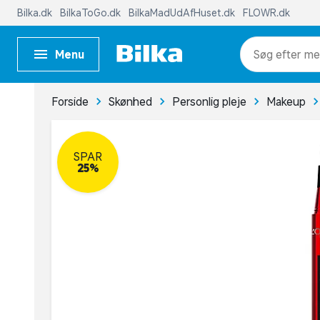
Bilka.dk
BilkaToGo.dk
BilkaMadUdAfHuset.dk
FLOWR.dk
Menu
me
Forside
Skønhed
Personlig pleje
Makeup
SPAR
25%