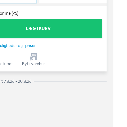
online (<5)
LÆG I KURV
uligheder og -priser
eturret
Byt i varehus
: 7.8.26 - 20.8.26