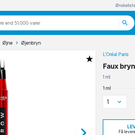
Ønskelist
re end 51.000 varer
Øjne
Øjenbryn
L'Oréal Paris
Faux bryn
1 ml
1 ml
1
LE
keyboard_arrow_right
Få lever