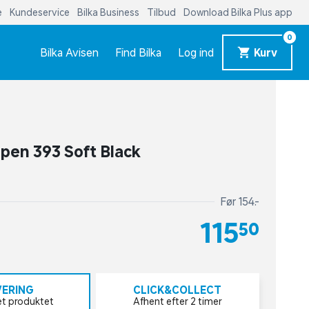
e
Kundeservice
Bilka Business
Tilbud
Download Bilka Plus app
0
Bilka Avisen
Find Bilka
Log ind
Kurv
pen 393 Soft Black
Før 154,-
115,50
VERING
CLICK&COLLECT
et produktet
Afhent efter 2 timer