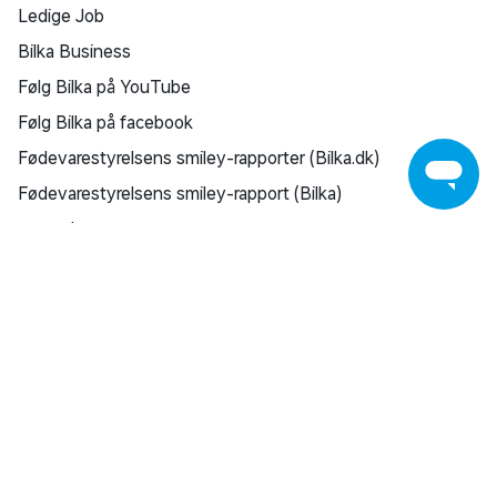
Ledige Job
Bilka Business
Følg Bilka på YouTube
Følg Bilka på facebook
Fødevarestyrelsens smiley-rapporter (Bilka.dk)
Fødevarestyrelsens smiley-rapport (Bilka)
e-mærket
KUNDESERVICE
Kontakt os
Find din Bilka
Returnering
Reklamation
Reparation af varer