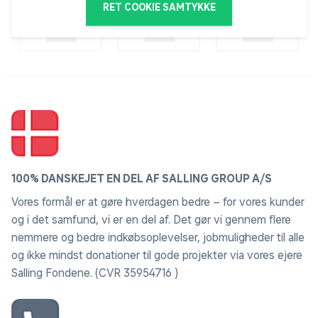
lader børn og barnet
RET COOKIE SAMTYKKE
i os alle, gå på opdagelse i kreativitetens og fantasiens
land.
100% DANSKEJET EN DEL AF SALLING GROUP A/S
Vores formål er at gøre hverdagen bedre – for vores kunder
og i det samfund, vi er en del af. Det gør vi gennem flere
nemmere og bedre indkøbsoplevelser, jobmuligheder til alle
og ikke mindst donationer til gode projekter via vores ejere
Salling Fondene. (CVR 35954716 )