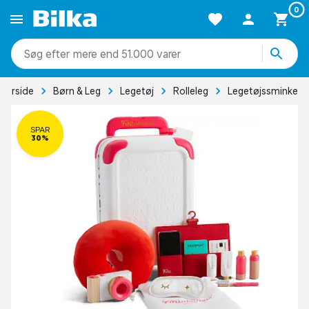
0
mere end 51.000 varer
Forside
Børn & Leg
Legetøj
Rolleleg
Legetøjssminke
SPAR
30%