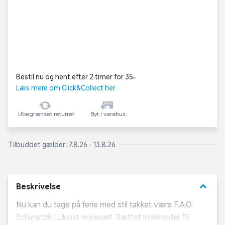
Bestil nu og hent efter 2 timer for 35,-
Læs mere om Click&Collect her
Ubegrænset returret
Byt i varehus
Tilbuddet gælder: 7.8.26 - 13.8.26
keyboard_arrow_down
Beskrivelse
Nu kan du tage på ferie med stil takket være F.A.O.
Schwarz® Luksus rejsesæt. Sættet indeholder 15