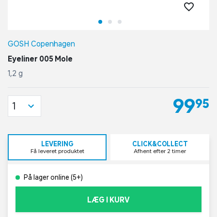
GOSH Copenhagen
Eyeliner 005 Mole
1,2 g
99,95
1
LEVERING
CLICK&COLLECT
Få leveret produktet
Afhent efter 2 timer
På lager online (5+)
LÆG I KURV