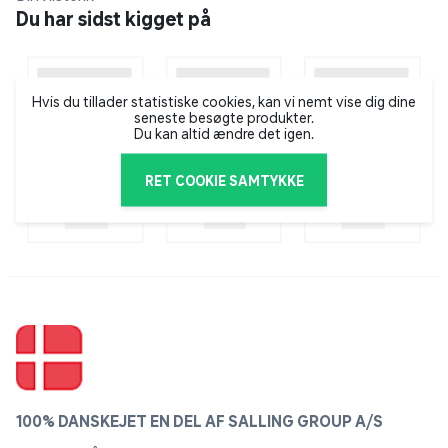
hovedkontor og egen produktion i Danmark. De har
Du har sidst kigget på
fingeren på pulsen, når det gælder nye trends,
innovation og efterspørgsel – og kan hurtigt komme
fra idé til handling på hele kosmetikområdet, især på
farvet kosmetik. GOSH Copenhagen specialiserer sig i
Hvis du tillader statistiske cookies, kan vi nemt vise dig dine
seneste besøgte produkter.
at udvikle makeup, der kun indeholder ingredienser af
Du kan altid ændre det igen.
høj kvalitet. Derfor finder du også et stort udvalg af
veganske, parfumefri og allergicertificerede produkter i
RET COOKIE SAMTYKKE
deres sortiment.
100% DANSKEJET EN DEL AF SALLING GROUP A/S