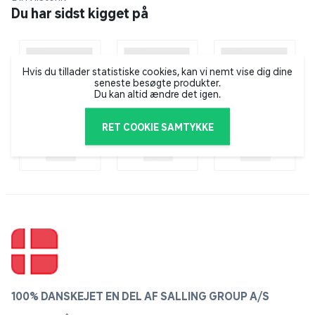
fingeren på pulsen, når det gælder nye trends,
Du har sidst kigget på
innovation og efterspørgsel – og kan hurtigt komme
fra idé til handling på hele kosmetikområdet, især på
farvet kosmetik. GOSH Copenhagen specialiserer sig i
at udvikle makeup, der kun indeholder ingredienser af
Hvis du tillader statistiske cookies, kan vi nemt vise dig dine
seneste besøgte produkter.
høj kvalitet. Derfor finder du også et stort udvalg af
Du kan altid ændre det igen.
veganske, parfumefri og allergicertificerede produkter i
deres sortiment.
RET COOKIE SAMTYKKE
100% DANSKEJET EN DEL AF SALLING GROUP A/S