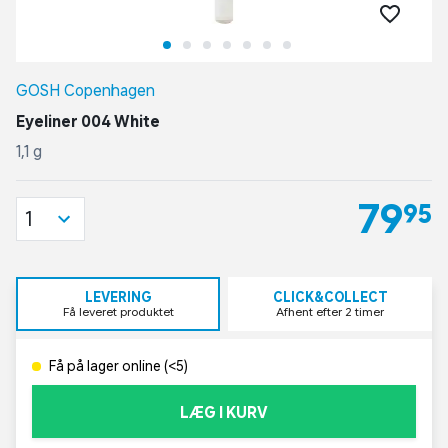
GOSH Copenhagen
Eyeliner 004 White
1,1 g
79,95
1
LEVERING
CLICK&COLLECT
Få leveret produktet
Afhent efter 2 timer
Få på lager online (<5)
LÆG I KURV