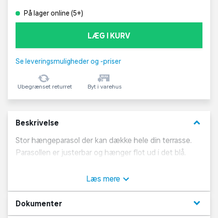
På lager online (5+)
LÆG I KURV
Se leveringsmuligheder og -priser
Ubegrænset returret
Byt i varehus
keyboard_arrow_down
Beskrivelse
Stor hængeparasol der kan dække hele din terrasse.
Parasollen er justerbar og hænger flot ud i det blå.
Patenteret Easy Sun 360 graders sving med 20
Læs mere
låsningspositioner, som gør det nemt at indstille
parasollen.
keyboard_arrow_down
Dokumenter