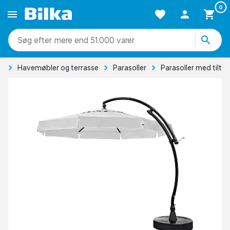
0
mere end 51.000 varer
e
Havemøbler og terrasse
Parasoller
Parasoller med tilt