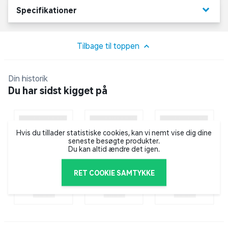
Vandafvisende (dog ikke vandtæt)
keyboard_arrow_down
Specifikationer
Mål til dug: 205 cm
Mål op til top: 310 cm
Inkl. fod.
Tilbage til toppen
Din historik
Du har sidst kigget på
Hvis du tillader statistiske cookies, kan vi nemt vise dig dine
seneste besøgte produkter.
Du kan altid ændre det igen.
RET COOKIE SAMTYKKE