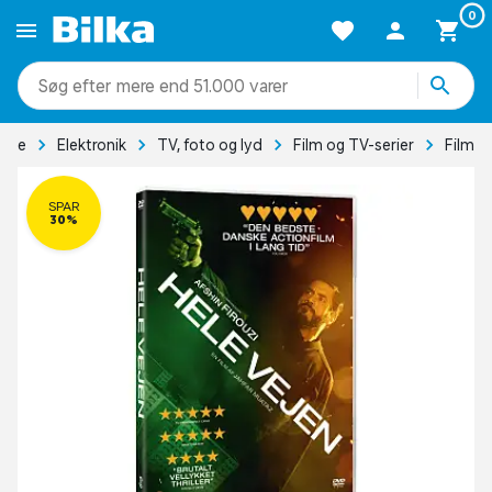
0
mere end 51.000 varer
side
Elektronik
TV, foto og lyd
Film og TV-serier
Film
SPAR
30%