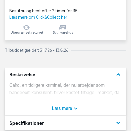
Bestil nu og hent efter 2 timer for 35,-
Læs mere om Click&Collect her
Ubegrænset returret
Byt i varehus
Tilbuddet gælder: 31.7.26 - 13.8.26
keyboard_arrow_down
Beskrivelse
Cairo, en tidligere kriminel, der nu arbejder som
bandeexit-konsulent, bliver kastet tilbage i mørket, da
hans unge nevø, Hamza, forsvinder sporløst. Drevet af
desperation og fortidens synder, opsøger Cairo sin
Læs mere
tidligere ven, den nådesløse bandeleder Saddam, for
hjælp. Men hvad der starter som en desperat
keyboard_arrow_down
Specifikationer
eftersøgning, udvikler sig hurtigt til en farlig rejse ind i