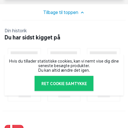
Københavns dybeste og mest brutale underverden.
Mens Cairo kæmper for at finde Hamza, må han
Tilbage til toppen
samtidig konfrontere de dæmoner, han troede, han
havde lagt bag sig – og træffe et valg, der kan koste
Din historik
ham alt.
Du har sidst kigget på
Hvis du tillader statistiske cookies, kan vi nemt vise dig dine
seneste besøgte produkter.
Du kan altid ændre det igen.
RET COOKIE SAMTYKKE