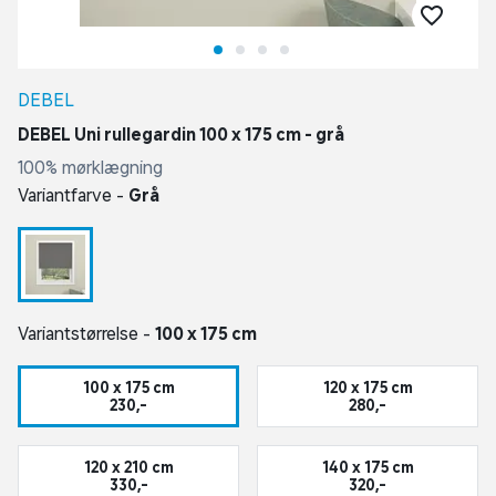
DEBEL
DEBEL Uni rullegardin 100 x 175 cm - grå
100% mørklægning
Variantfarve -
Grå
Variantstørrelse -
100 x 175 cm
100 x 175 cm
120 x 175 cm
230,-
280,-
120 x 210 cm
140 x 175 cm
330,-
320,-