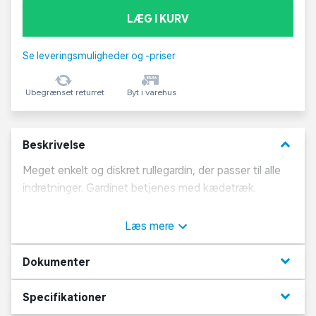
LÆG I KURV
Se leveringsmuligheder og -priser
Ubegrænset returret
Byt i varehus
keyboard_arrow_down
Beskrivelse
Meget enkelt og diskret rullegardin, der passer til alle
indretninger. Gardinet betjenes med kædetræk.
Rullegardinet er med mørklægning, så du kan lukke
lyset ude, når du skal sove. Gardinerne kan monteres i
Læs mere
loft eller på væg. Gardinerne kan desuden afkortes.
Vejledning til montage og afkortning findes i
keyboard_arrow_down
Dokumenter
emballagen.
keyboard_arrow_down
Specifikationer
De angivne mål er inkl. beslag.