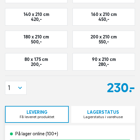
140 x 210 cm
160 x 210 cm
420,-
450,-
180 x 210 cm
200 x 210 cm
500,-
550,-
80 x 175 cm
90 x 210 cm
200,-
280,-
230,-
1
LEVERING
LAGERSTATUS
Få leveret produktet
Lagerstatus i varehuse
På lager online (100+)