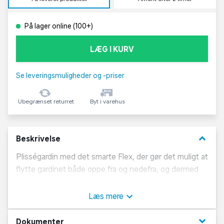
På lager online (100+)
LÆG I KURV
Se leveringsmuligheder og -priser
Ubegrænset returret
Byt i varehus
keyboard_arrow_down
Beskrivelse
Plisségardin med det smarte Flex, der gør det muligt at
flytte gardinet både oppe fra og nedefra, og dermed
skaber det mest optimale lysindfald. Gardinet fås i
mange forskellige størrelser og er et populært og
Læs mere
praktisk valg til huset.
keyboard_arrow_down
Dokumenter