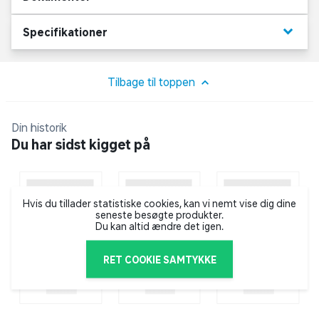
Gardinet tåler ikke vask, rens eller strygning, men kan
tørres af med en fugtig klud.
keyboard_arrow_down
Specifikationer
Tilbage til toppen
Din historik
Du har sidst kigget på
Hvis du tillader statistiske cookies, kan vi nemt vise dig dine
seneste besøgte produkter.
Du kan altid ændre det igen.
RET COOKIE SAMTYKKE