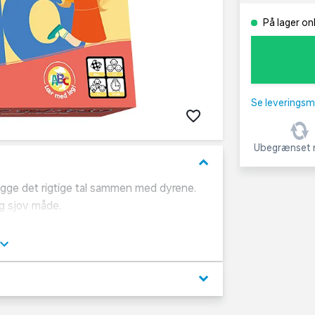
På lager on
Se leveringsm
Ubegrænset r
keyboard_arrow_down
g lægge det rigtige tal sammen med dyrene.
g sjov måde.
keyboard_arrow_down