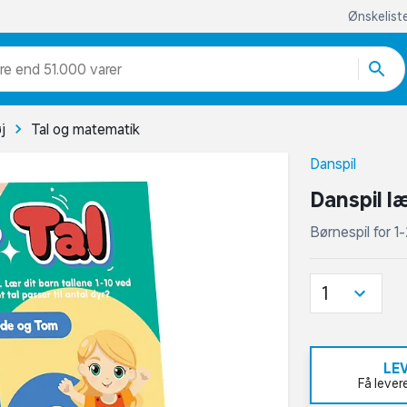
Ønskelist
re end 51.000 varer
j
Tal og matematik
Danspil
Danspil læ
Børnespil for 1-
1
LE
Få lever