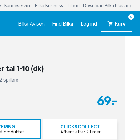
e
Kundeservice
Bilka Business
Tilbud
Download Bilka Plus app
0
Bilka Avisen
Find Bilka
Log ind
Kurv
r tal 1-10 (dk)
2 spillere
69,-
VERING
CLICK&COLLECT
et produktet
Afhent efter 2 timer