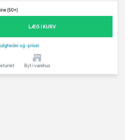
line (50+)
LÆG I KURV
uligheder og -priser
eturret
Byt i varehus