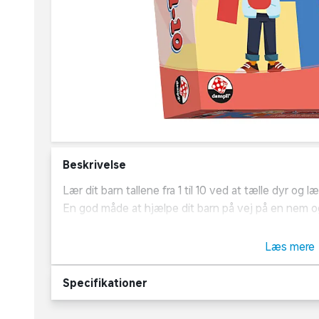
Beskrivelse
Lær dit barn tallene fra 1 til 10 ved at tælle dyr o
En god måde at hjælpe dit barn på vej på en nem o
Læs mere
Specifikationer