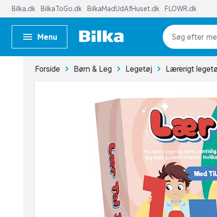
Bilka.dk
BilkaToGo.dk
BilkaMadUdAfHuset.dk
FLOWR.dk
Menu
me
Forside
Børn & Leg
Legetøj
Lærerigt legetø