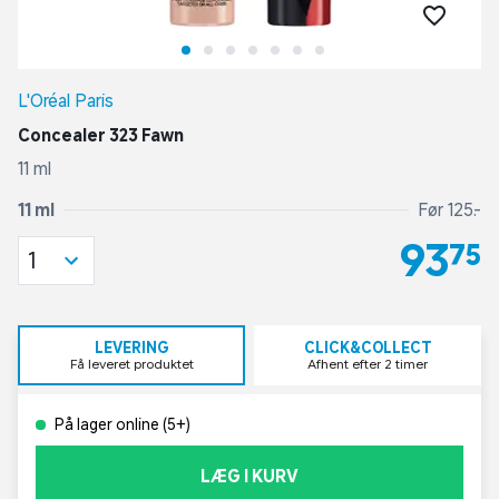
L'Oréal Paris
Concealer 323 Fawn
11 ml
11 ml
Før 125,-
93,75
1
LEVERING
CLICK&COLLECT
Få leveret produktet
Afhent efter 2 timer
På lager online (5+)
LÆG I KURV