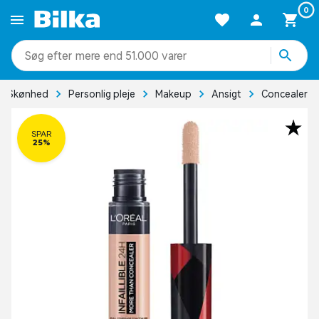
0
mere end 51.000 varer
Skønhed
Personlig pleje
Makeup
Ansigt
Concealer
SPAR
25%