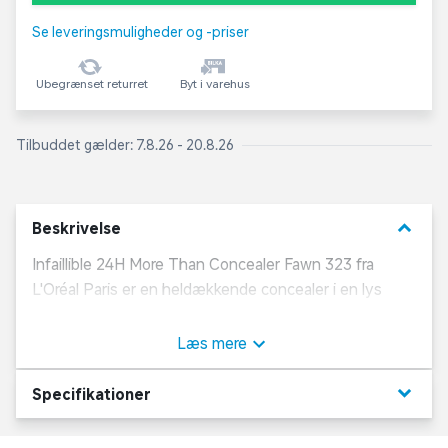
Se leveringsmuligheder og -priser
Ubegrænset returret
Byt i varehus
Tilbuddet gælder: 7.8.26 - 20.8.26
keyboard_arrow_down
Beskrivelse
Infaillible 24H More Than Concealer Fawn 323 fra
L'Oréal Paris er en heldækkende concealer i en lys
nuance. Formlens høje indhold af pigmenter giver
maksimal dækkeevne, og den kraftige applikator er
Læs mere
behagelig at bruge og gør det nemt at opføre den
rette mængde. Prøv den effektive More Than
keyboard_arrow_down
Specifikationer
Concealer Fawn for et lyst og ensartet resultat, der
holder hele dagen.