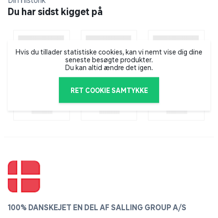
Din historik
priser, så man ikke behøver at holde sig tilbage og
Du har sidst kigget på
nøjes med at prøve enkelte varianter. Essence vil
gerne give kunderne mulighed for udtrykke sig
igennem kreativitet, leg og eksperimenter med hele
deres sortiment, som rummer alt fra lipgloss og
Hvis du tillader statistiske cookies, kan vi nemt vise dig dine
seneste besøgte produkter.
øjenskygge til neglelak i alle regnbuens farver.
Du kan altid ændre det igen.
RET COOKIE SAMTYKKE
100% DANSKEJET EN DEL AF SALLING GROUP A/S