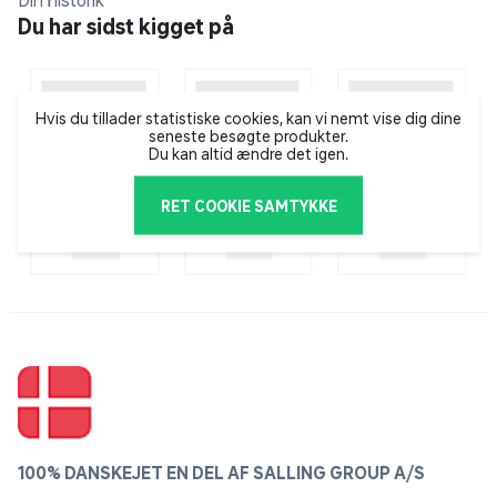
Din historik
Du har sidst kigget på
Essence er et kosmetikbrand, som fokuserer på at
bringe sjov og kreativitet ind i kosmetikverdenen.
Målet er at skabe et stort udvalg af produkter til lave
priser, så man ikke behøver at holde sig tilbage og
Hvis du tillader statistiske cookies, kan vi nemt vise dig dine
seneste besøgte produkter.
nøjes med at prøve enkelte varianter. Essence vil
Du kan altid ændre det igen.
gerne give kunderne mulighed for udtrykke sig
igennem kreativitet, leg og eksperimenter med hele
RET COOKIE SAMTYKKE
deres sortiment, som rummer alt fra lipgloss og
øjenskygge til neglelak i alle regnbuens farver.
100% DANSKEJET EN DEL AF SALLING GROUP A/S