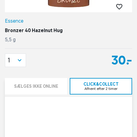
Essence
Bronzer 40 Hazelnut Hug
5,5 g
30,-
1
CLICK&COLLECT
SÆLGES IKKE ONLINE
Afhent efter 2 timer