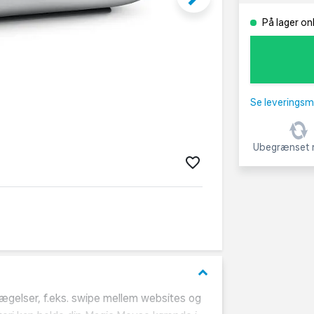
På lager onl
Se leveringsm
Ubegrænset r
keyboard_arrow_down
ægelser, f.eks. swipe mellem websites og