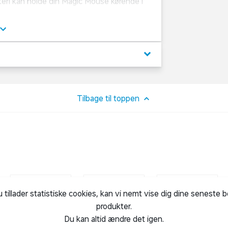
eri kan holde din Magic Mouse kørende i
 Musen er klar til brug med det samme og
 et vævet USB-C til Lightning-kabel, som
en USB-C-port på din Mac.
keyboard_arrow_down
Tilbage til toppen
u tillader statistiske cookies, kan vi nemt vise dig dine seneste 
produkter.
Du kan altid ændre det igen.