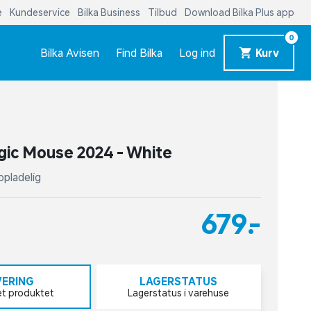
e
Kundeservice
Bilka Business
Tilbud
Download Bilka Plus app
0
Bilka Avisen
Find Bilka
Log ind
Kurv
ic Mouse 2024 - White
opladelig
679,-
VERING
LAGERSTATUS
et produktet
Lagerstatus i varehuse