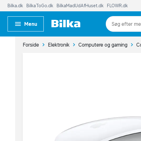
Bilka.dk
BilkaToGo.dk
BilkaMadUdAfHuset.dk
FLOWR.dk
Menu
me
Forside
Elektronik
Computere og gaming
C