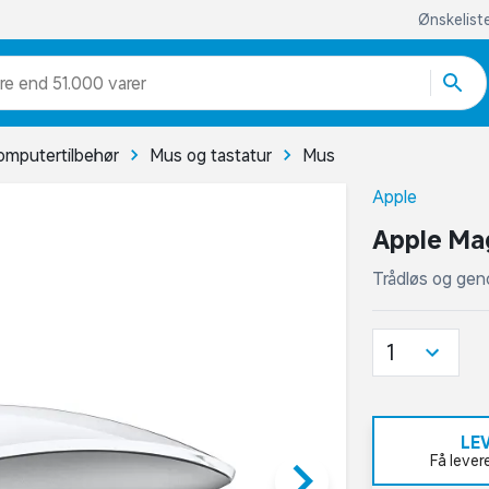
Ønskelist
re end 51.000 varer
omputertilbehør
Mus og tastatur
Mus
Apple
Apple Mag
Trådløs og gen
1
LE
keyboard_arrow_right
Få lever