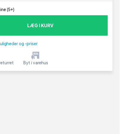
ine (5+)
LÆG I KURV
uligheder og -priser
eturret
Byt i varehus