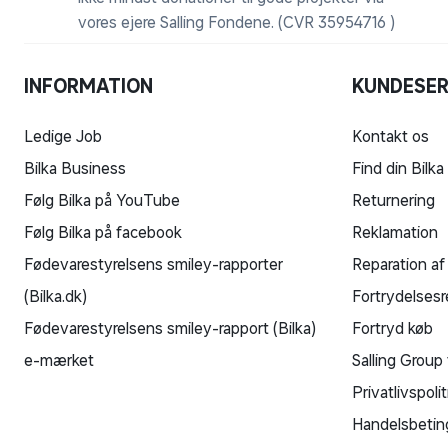
- iPad Air (3., 4. og 5. generation)
vores ejere Salling Fondene. (CVR 35954716 )
- iPad Air 2
- iPad mini (5. og 6. generation)
- iPad mini 4
INFORMATION
KUNDESER
Mac-modeller
Ledige Job
Kontakt os
- MacBook Air (2015 eller nyere)
Bilka Business
Find din Bilka
- MacBook Pro (2012 og nyere)
Følg Bilka på YouTube
Returnering
- MacBook (2015–2017)
- iMac (2014 eller nyere)
Følg Bilka på facebook
Reklamation
- iMac Pro (2017)
Fødevarestyrelsens smiley-rapporter
Reparation af
- Mac mini (2014 eller nyere)
(Bilka.dk)
Fortrydelsesr
- Mac Studio (2022 eller nyere)
Fødevarestyrelsens smiley-rapport (Bilka)
Fortryd køb
- Mac Pro (2013 eller nyere)
e-mærket
Salling Group 
*Vægten afhænger af konfiguration og fremstilling
Privatlivspolit
Handelsbetin