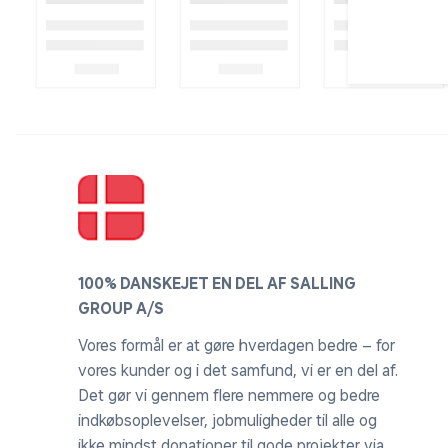
- Bluetooth
- Lightning-port
- Trådløs teknologi
Systemkrav
- Bluetooth-enabled Mac med OS X 10.11 eller nyere
- iPad med iPadOS 13.4 eller nyere
Kompatibilitet iPad-modeller
- 13" iPad Pro (M4)
- 12,9" iPad Pro (1., 2., 3., 4., 5. og 6. generation)
- 11" iPad Pro (M4)
100% DANSKEJET EN DEL AF SALLING
- 11" iPad Pro (1., 2, 3. og 4. generation)
GROUP A/S
- 10,5" iPad Pro
Vores formål er at gøre hverdagen bedre – for
- 9,7" iPad Pro
vores kunder og i det samfund, vi er en del af.
- iPad (5., 6., 7., 8., 9. og 10. generation)
Det gør vi gennem flere nemmere og bedre
- 13" iPad Air (M2)
indkøbsoplevelser, jobmuligheder til alle og
- 11" iPad Air (M2)
ikke mindst donationer til gode projekter via