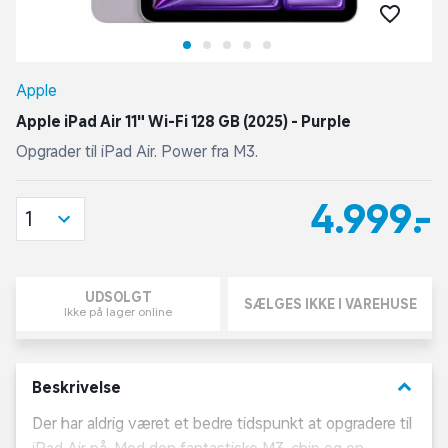
Apple
Apple iPad Air 11" Wi-Fi 128 GB (2025) - Purple
Opgrader til iPad Air. Power fra M3.
4.999,-
1
UDSOLGT
SÆLGES IKKE I VAREHUSE
Ikke på lager online
keyboard_arrow_down
Beskrivelse
Der har aldrig været et bedre tidspunkt at opgradere til