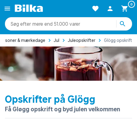
0
mere end 51.000 varer
Sæsoner & mærkedage
Jul
Juleopskrifter
Glögg opskrift
Opskrifter på Glögg
Få Gløgg opskrift og byd julen velkommen