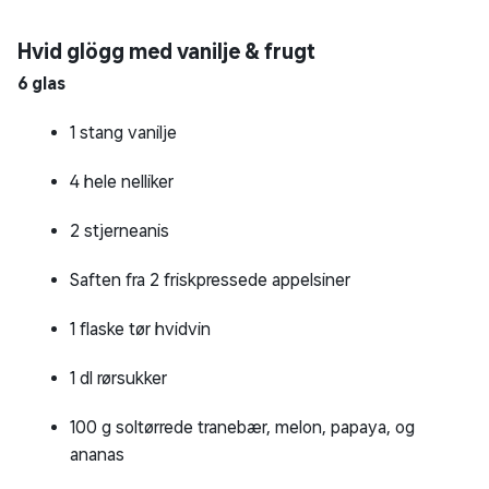
Hvid glögg med vanilje & frugt
6 glas
1 stang vanilje
4 hele nelliker
2 stjerneanis
Saften fra 2 friskpressede appelsiner
1 flaske tør hvidvin
1 dl rørsukker
100 g soltørrede tranebær, melon, papaya, og
ananas