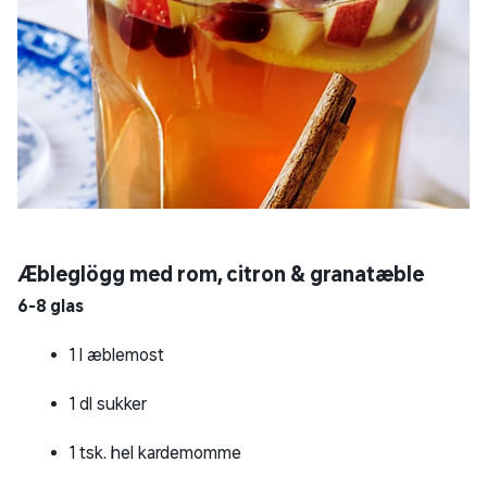
Æbleglögg med rom, citron & granatæble
6-8 glas
1 l æblemost
1 dl sukker
1 tsk. hel kardemomme