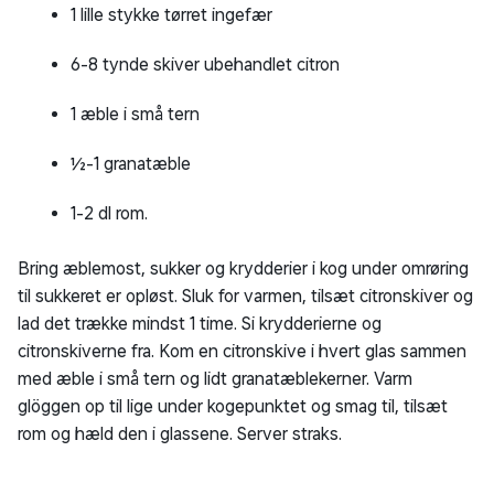
1 lille stykke tørret ingefær
6-8 tynde skiver ubehandlet citron
1 æble i små tern
½-1 granatæble
1-2 dl rom.
Bring æblemost, sukker og krydderier i kog under omrøring
til sukkeret er opløst. Sluk for varmen, tilsæt citronskiver og
lad det trække mindst 1 time. Si krydderierne og
citronskiverne fra. Kom en citronskive i hvert glas sammen
med æble i små tern og lidt granatæblekerner. Varm
glöggen op til lige under kogepunktet og smag til, tilsæt
rom og hæld den i glassene. Server straks.