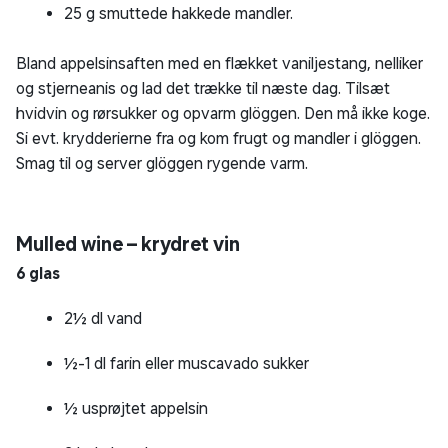
25 g smuttede hakkede mandler.
Bland appelsinsaften med en flækket vaniljestang, nelliker
og stjerneanis og lad det trække til næste dag. Tilsæt
hvidvin og rørsukker og opvarm glöggen. Den må ikke koge.
Si evt. krydderierne fra og kom frugt og mandler i glöggen.
Smag til og server glöggen rygende varm.
Mulled wine – krydret vin
6 glas
2½ dl vand
½-1 dl farin eller muscavado sukker
½ usprøjtet appelsin