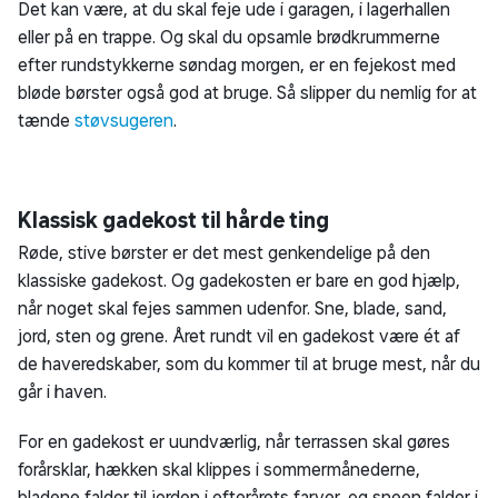
Koste er bare noget, som du ikke kan undvære hverken
blandt husholdningsmaskinerne eller blandt
haveredskaberne
. For skal indendørs og udendørsarealerne
holdes rene, er det praktisk at have en fejekost og en
gadekost stående imellem de andre redskaber til rengøringen
og oprydningen.
Både inde og ude kan det være nyttigt at snuppe kosten, når
noget skal fejes op. For det er ikke alt, som er smart at
støvsuge op eller nemt at opsamle med klør fem.
Blød fejekost til inde- og udendørsbrug
Glasskår, savsmuld og fint, løst sand. Måske du kan nævne
andre ting, som ikke er lige nemme at tage op med hænderne