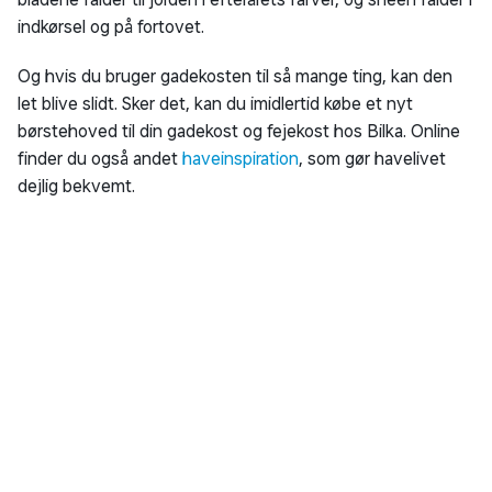
og som en blød fejekost vil klare lettere. Fejekoste med bløde
børster er nemlig gode at bruge til små, finere ting, eller hvis
du skal feje et sted, hvor kosten skal glide nemt.
Det kan være, at du skal feje ude i garagen, i lagerhallen eller
på en trappe. Og skal du opsamle brødkrummerne efter
rundstykkerne søndag morgen, er en fejekost med bløde
børster også god at bruge. Så slipper du nemlig for at tænde
støvsugeren
.
Klassisk gadekost til hårde ting
Røde, stive børster er det mest genkendelige på den
klassiske gadekost. Og gadekosten er bare en god hjælp, når
noget skal fejes sammen udenfor. Sne, blade, sand, jord, sten
og grene. Året rundt vil en gadekost være ét af de