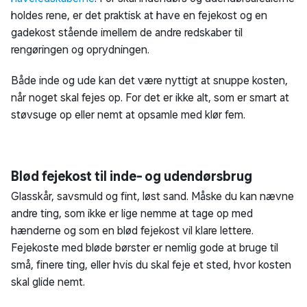
Tag en svingom med dine koste, som du kan klikke hjem til
kosteskabet eller redskabsskuret hos Bilka. For skal
støvsugeren have en pause indendørs, og trænger
udendørsarealerne til at blive fejret, kan du nemt finde en
fejekost eller gadekost, som du kan klare fejeopgaven med.
Brug koste inde og ude