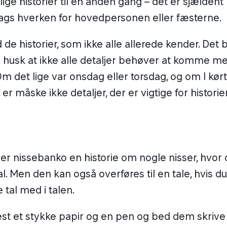
ige historier til en anden gang – det er sjældent
ags hverken for hovedpersonen eller fæsterne.
 de historier, som ikke alle allerede kender. Det b
g husk at ikke alle detaljer behøver at komme me
 Om det lige var onsdag eller torsdag, og om I kø
r måske ikke detaljer, der er vigtige for historie
 er nissebanko en historie om nogle nisser, hvor 
l. Men den kan også overføres til en tale, hvis du
 tal med i talen.
st et stykke papir og en pen og bed dem skrive 