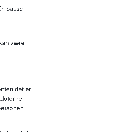
 En pause
t kan være
nten det er
ekdoterne
personen