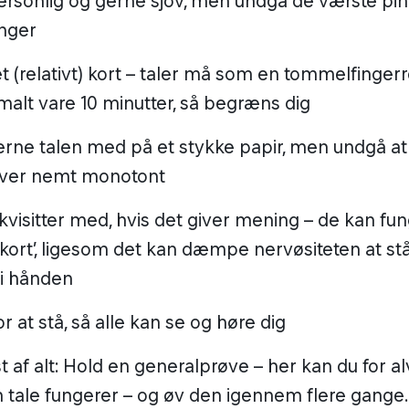
rsonlig og gerne sjov, men undgå de værste pin
inger
t (relativt) kort – taler må som en tommelfinger
alt vare 10 minutter, så begræns dig
rne talen med på et stykke papir, men undgå at
liver nemt monotont
kvisitter med, hvis det giver mening – de kan f
kort’, ligesom det kan dæmpe nervøsiteten at s
i hånden
or at stå, så alle kan se og høre dig
st af alt: Hold en generalprøve – her kan du for a
 tale fungerer – og øv den igennem flere gange.