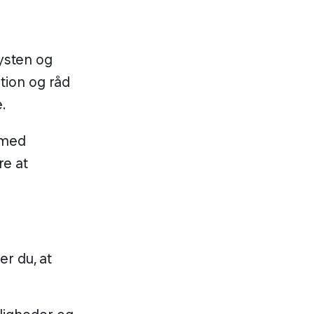
lysten og
ation og råd
e.
 med
re at
er du, at