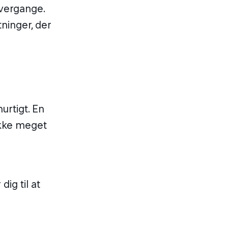
overgange.
tninger, der
urtigt. En
ikke meget
dig til at