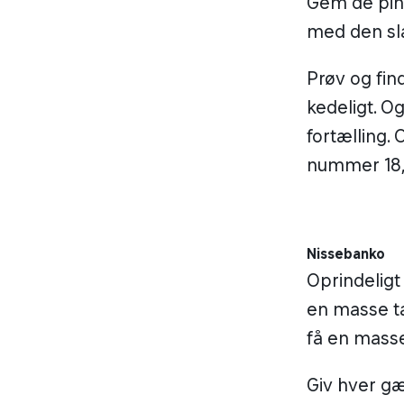
Gem de pinl
med den sl
Prøv og find
kedeligt. O
fortælling.
nummer 18, e
Nissebanko
Oprindeligt
en masse ta
få en masse
Giv hver gæ