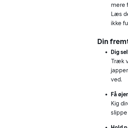
mere f
Læs de
ikke f
Din fre
Dig se
Træk v
jappen
ved.
Få øje
Kig di
slippe
Hold p