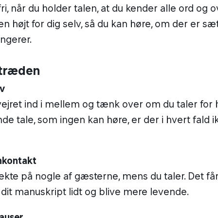
ri, når du holder talen, at du kender alle ord og 
n højt for dig selv, så du kan høre, om der er sæ
ungerer.
mtræden
lv
ejret ind i mellem og tænk over om du taler for h
de tale, som ingen kan høre, er der i hvert fald 
nkontakt
rekte på nogle af gæsterne, mens du taler. Det får 
 dit manuskript lidt og blive mere levende.
auser