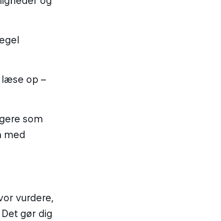
ligheder og
regel
 læse op –
ungere som
tå med
lvor vurdere,
 Det gør dig