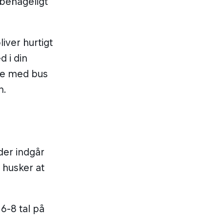
 behageligt
liver hurtigt
d i din
rte med bus
n.
der indgår
 husker at
6-8 tal på