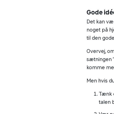
Gode idéer
Det kan vær
noget på hje
til den gode
Overvej, om
sætningen ”
komme med
Men hvis du
Tænk o
talen 