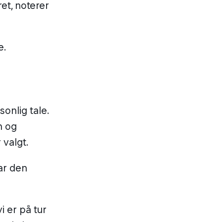
ret, noterer
e.
onlig tale.
n og
 valgt.
var den
i er på tur