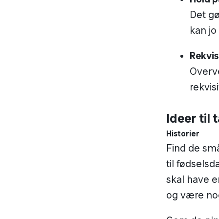
Det gø
kan jo
Rekvisi
Overve
rekvis
Ideer til 
Historier
Find de små
til fødsels
skal have 
og være no