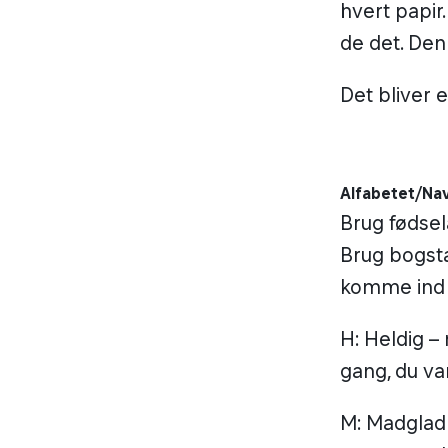
hvert papir.
de det. Den
Det bliver 
Alfabetet/Na
Brug fødsel
Brug bogsta
komme ind p
H: Heldig – 
gang, du van
M: Madglad 