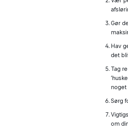
Vær pe
afslør
Gør de
maksim
Hav ge
det b
Tag re
’huske
noget 
Sørg f
Vigtig
om din