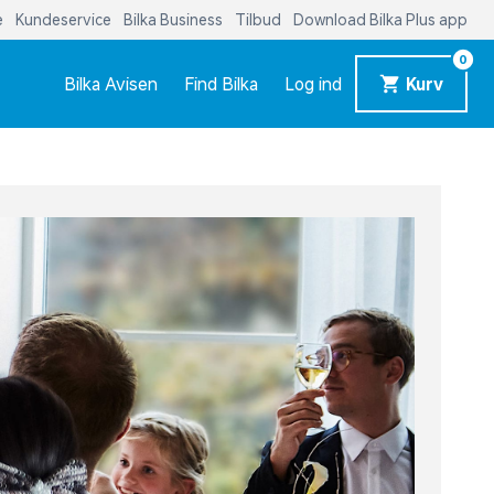
e
Kundeservice
Bilka Business
Tilbud
Download Bilka Plus app
0
Bilka Avisen
Find Bilka
Log ind
Kurv