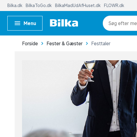
Bilka.dk
BilkaToGo.dk
BilkaMadUdAfHuset.dk
FLOWR.dk
Menu
me
Forside
Fester & Gæster
Festtaler