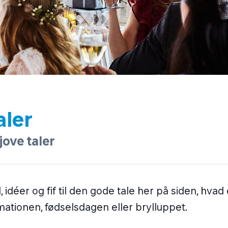
aler
sjove taler
 idéer og fif til den gode tale her på siden, hvad
rmationen, fødselsdagen eller brylluppet.