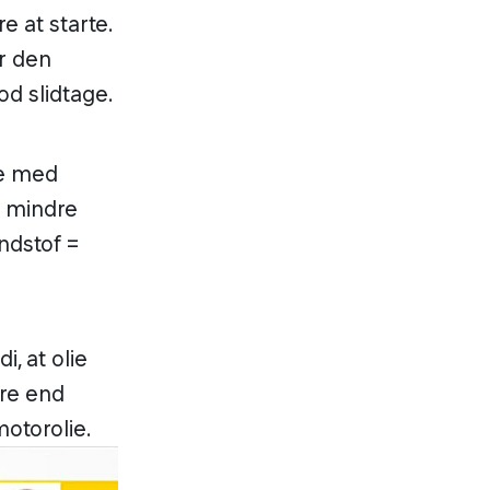
e at starte.
er den
od slidtage.
ie med
n mindre
ndstof =
i, at olie
re end
otorolie.