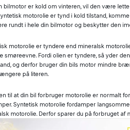
n bilmotor er kold om vinteren, vil den være letter
syntetisk motorolie er tynd i kold tilstand, komm
ere rundt i hele din bilmotor og beskytter den im
isk motorolie er tyndere end mineralsk motorol
smøreevne. Fordi olien er tyndere, så yder de
nd, og derfor bruger din bils motor mindre bræ
længere på literen.
n til at din bil forbruger motorolie er normalt ford
mper. Syntetisk motorolie fordamper langsomme
lsk motorolie. Derfor sparer du på forbruget af m