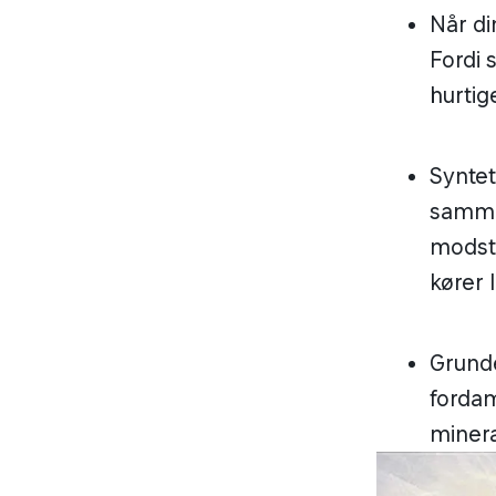
Når di
Fordi 
hurtig
Syntet
samme 
modsta
kører 
Grunde
forda
minera