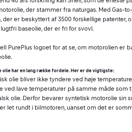
end 40 års forskning kan Shell, som de eneste p
motorolie, der stammer fra naturgas. Med Gas-to-
, der er beskyttert af 3500 forskellige patenter,
lugtfri baseolie, der er fri for svovl.
hell PurePlus logoet for at se, om motorolien er 
olie.
 olie har en lang række fordele. Her er de vigtigste:
isk olie bliver ikke tyndere ved høje temperatur
re ved lave temperaturer på samme måde som tr
lsk olie. Derfor bevarer syntetisk motorolie sin
er let rundt i bilmotoren, uanset om det er somm