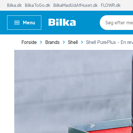
Bilka.dk
BilkaToGo.dk
BilkaMadUdAfHuset.dk
FLOWR.dk
Menu
me
Forside
Brands
Shell
Shell PurePlus - En re