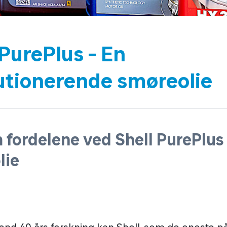
 PurePlus - En
utionerende smøreolie
 fordelene ved Shell PurePlus
lie