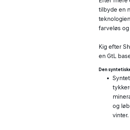
Efter mere 
tilbyde en 
teknologien
farveløs og 
Kig efter S
en GtL base
Den syntetiske
Syntet
tykke
minera
og løb
vinter.