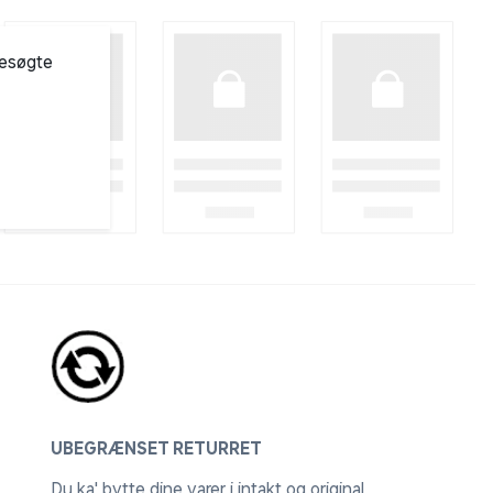
besøgte
UBEGRÆNSET RETURRET
Du ka' bytte dine varer i intakt og original