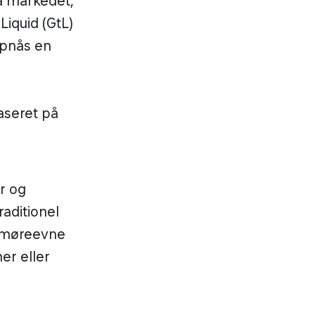
å markedet,
Liquid (GtL)
 opnås en
baseret på
er og
aditionel
 smøreevne
er eller