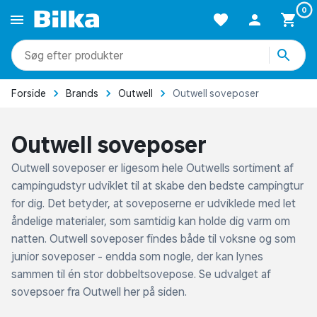
0
produkter
kategorier
mere end 51.000 varer
Forside
Brands
Outwell
Outwell soveposer
Outwell soveposer
Outwell soveposer er ligesom hele Outwells sortiment af
campingudstyr udviklet til at skabe den bedste campingtur
for dig. Det betyder, at soveposerne er udviklede med let
åndelige materialer, som samtidig kan holde dig varm om
natten. Outwell soveposer findes både til voksne og som
junior soveposer - endda som nogle, der kan lynes
sammen til én stor dobbeltsovepose. Se udvalget af
sovepsoer fra Outwell her på siden.