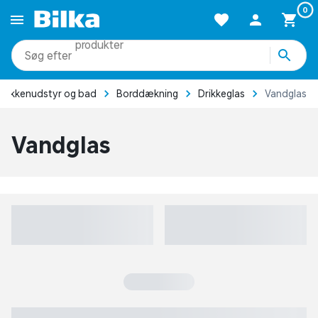
Forside
Bolig
Køkkenudstyr og bad