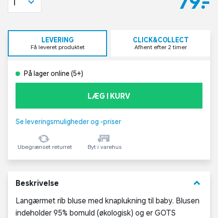
79,-
1
LEVERING
CLICK&COLLECT
Få leveret produktet
Afhent efter 2 timer
På lager online (5+)
LÆG I KURV
Se leveringsmuligheder og -priser
Ubegrænset returret
Byt i varehus
keyboard_arrow_down
Beskrivelse
Langærmet rib bluse med knaplukning til baby. Blusen
indeholder 95% bomuld (økologisk) og er GOTS