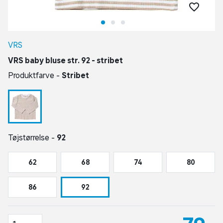
VRS
VRS baby bluse str. 92 - stribet
Produktfarve -
Stribet
Tøjstørrelse -
92
62
68
74
80
86
92