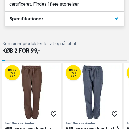
certificeret. Findes i flere størrelser.
keyboard_arrow_down
Specifikationer
Kombiner produkter for at opnå rabat
KØB 2 FOR 99,-
KØB 2
KØB 2
FOR
FOR
99,-
99,-
Fås i flere varianter
Fås i flere varianter
F
VRS børne sweatpants -
VRS børne sweatpants - blå
V