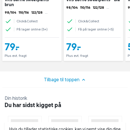
brun
98/104
110/116
122/128
13
9
98/104
110/116
122/128
13
4/140
146/152
4
4/140
146/152
Click&Collect
Click&Collect
På lager online (5+)
Få på lager online (<5)
79,-
79,-
Plus evt. fragt
Plus evt. fragt
P
Tilbage til toppen
Din historik
Du har sidst kigget på
Hvis du tillader statistiske cookies, kan vi nemt vise dig dine