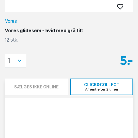
Vores
Vores glidesøm - hvid med grå filt
12 stk.
5,-
1
CLICK&COLLECT
SÆLGES IKKE ONLINE
Afhent efter 2 timer