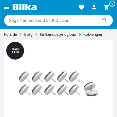
0
mere end 51.000 varer
Forside
Bolig
Køkkenudstyr og bad
Køkkengrej
SKARP
PRIS