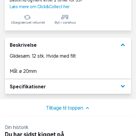
Bestil nu og hent efter 2 timer for 35,-
Læs mere om Click&Collect her
Ubegrænset returret
Byt i varehus
keyboard_arrow_down
Beskrivelse
Glidesøm. 12 stk. Hvide med filt
Mål: ø 20mm
keyboard_arrow_down
Specifikationer
Tilbage til toppen
Din historik
Du har sidst kigget på