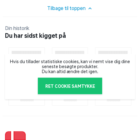
aftagelig, til når man ser film eller lytter til musik. Den
alsidige 3,5 mm-spltter gør den perfekt til brug med pc
Tilbage til toppen
og Mac®, såvel som med Xbox One og PS4 ™ -
controllere med et 3,5 mm-stik og kompatible mobile /
Din historik
tablet-enheder.
Du har sidst kigget på
Hvis du tillader statistiske cookies, kan vi nemt vise dig dine
seneste besøgte produkter.
Du kan altid ændre det igen.
RET COOKIE SAMTYKKE