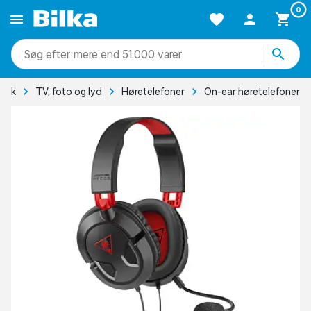
0
mere end 51.000 varer
onik
TV, foto og lyd
Høretelefoner
On-ear høretelefoner