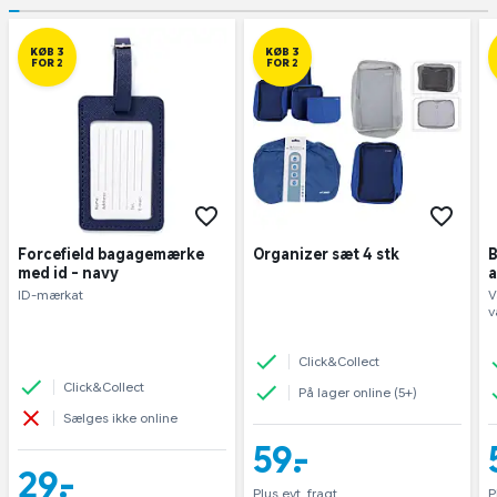
Materialer: Bånd: 90 % polyester, 10 % elastik,
knapmateriale: 100 % Polypropylen. Plejeanvisning:
KØB 3
KØB 3
Skånsom håndvask.
FOR 2
FOR 2
Forcefield bagagemærke
Organizer sæt 4 stk
B
med id - navy
a
ID-mærkat
V
v
Click&Collect
Click&Collect
På lager online (5+)
Sælges ikke online
59,-
29,-
Plus evt. fragt
P