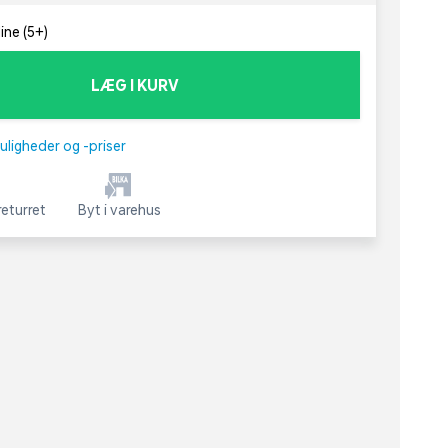
ine (5+)
LÆG I KURV
uligheder og -priser
eturret
Byt i varehus