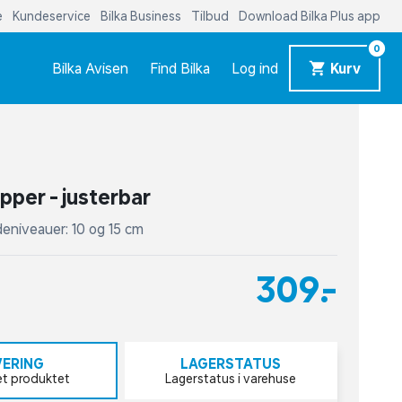
e
Kundeservice
Bilka Business
Tilbud
Download Bilka Plus app
0
Bilka Avisen
Find Bilka
Log ind
Kurv
pper - justerbar
deniveauer: 10 og 15 cm
309,-
VERING
LAGERSTATUS
et produktet
Lagerstatus i varehuse