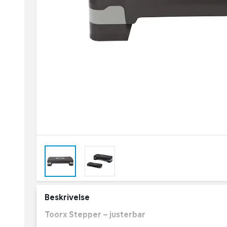
Beskrivelse
Toorx Stepper – justerbar