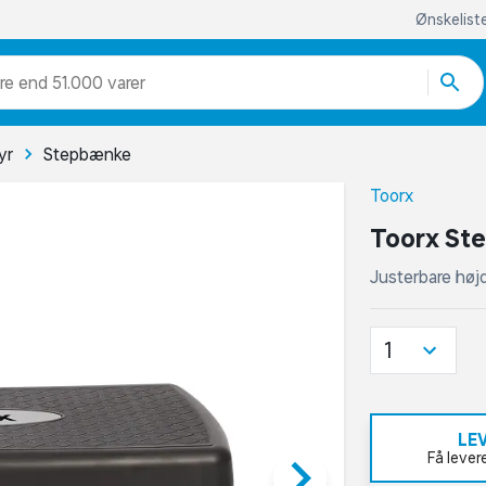
Ønskelist
re end 51.000 varer
yr
Stepbænke
Toorx
Toorx Ste
Justerbare høj
1
LE
keyboard_arrow_right
Få lever