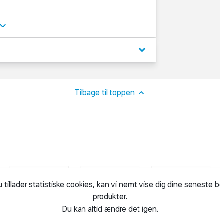
til konditions- og steptræning.
 og kan bruges til forskellige øvelser med
keyboard_arrow_down
u kan tilpasse stepbænken efter træningen.
r den et kompakt design, der gør den
Tilbage til toppen
u tillader statistiske cookies, kan vi nemt vise dig dine seneste 
produkter.
Du kan altid ændre det igen.