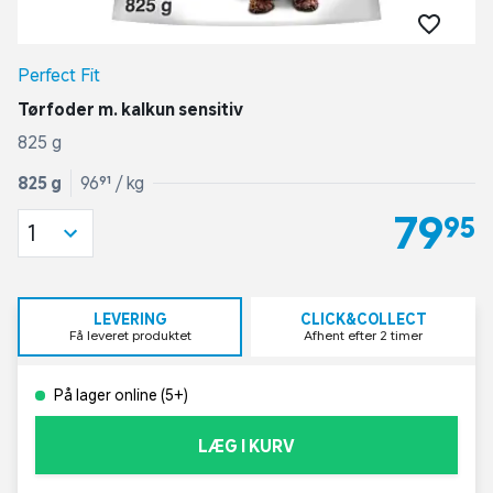
Perfect Fit
Tørfoder m. kalkun sensitiv
825 g
825 g
96,91 / kg
79,95
1
LEVERING
CLICK&COLLECT
Få leveret produktet
Afhent efter 2 timer
På lager online (5+)
LÆG I KURV