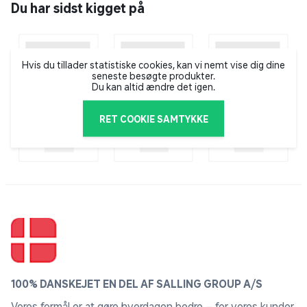
Du har sidst kigget på
Perfect Fit er premiumfoder til både hunde og katte,
som er nøje udviklet for at give dit kæledyr, hvad det
har brug for – på tværs af alder, størrelse og forskellige
behov gennem et dyreliv. Foderet er udviklet sammen
Hvis du tillader statistiske cookies, kan vi nemt vise dig dine
seneste besøgte produkter.
med dyrlæger og eksperter fra det britiske Waltham
Du kan altid ændre det igen.
Petcare Science Institute, som forsker og udvikler
inden for dyreernæring.
RET COOKIE SAMTYKKE
100% DANSKEJET EN DEL AF SALLING GROUP A/S
Vores formål er at gøre hverdagen bedre – for vores kunder