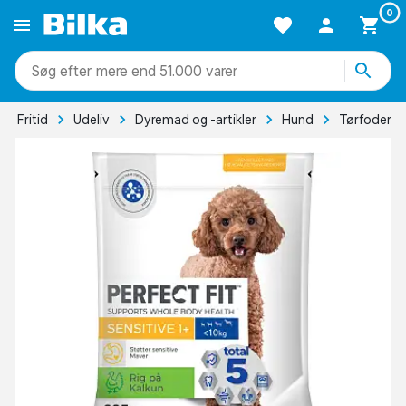
0
mere end 51.000 varer
Fritid
Udeliv
Dyremad og -artikler
Hund
Tørfoder