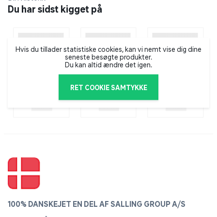
voksnes aktiviteter!
Du har sidst kigget på
Nøglefunktioner:
- 52-DELE MADSET – Frugt, grøntsager, snacks og
Hvis du tillader statistiske cookies, kan vi nemt vise dig dine
mere til en fuld efterlignings shoppingoplevelse
seneste besøgte produkter.
- ROBUST & LET AT SKUBBE VOGN – Holdbar plastik
Du kan altid ændre det igen.
med glidende hjul til små indkøbere
- UDVIKLER VIGTIGE FÆRDIGHEDER – Tilskynder til
RET COOKIE SAMTYKKE
fantasi, social leg, tælling og madgenkendelse
- PERFEKT GAVEIDE – Fantastisk til fødselsdage,
helligdage eller bare fordi!
Dimensioner for indkøbsvognen: L42 x B24 x H46cm
100% DANSKEJET EN DEL AF SALLING GROUP A/S