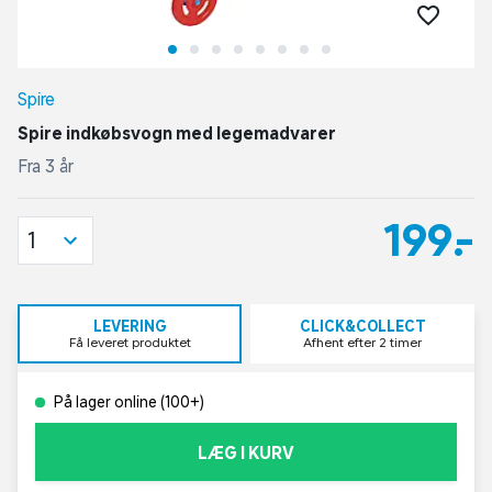
Spire
Spire indkøbsvogn med legemadvarer
Fra 3 år
199,-
1
LEVERING
CLICK&COLLECT
Få leveret produktet
Afhent efter 2 timer
På lager online (100+)
LÆG I KURV