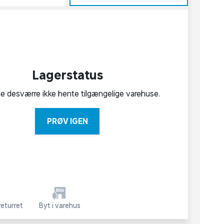
Lagerstatus
ne desværre ikke hente tilgængelige varehuse.
PRØV IGEN
eturret
Byt i varehus