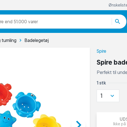
Ønskelist
re end 51.000 varer
 tumling
Badelegetøj
Spire
Spire bad
Perfekt til und
1 stk
1
UD
keyboard_arrow_right
Ikke på 