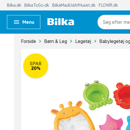
Bilka.dk
BilkaToGo.dk
BilkaMadUdAfHuset.dk
FLOWR.dk
Menu
me
Forside
Børn & Leg
Legetøj
Babylegetøj og
SPAR
20%