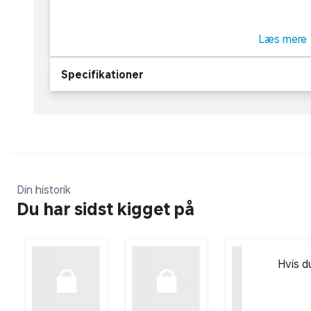
Indeholder: 1 girafnet, 2 både (gul og grøn), 4 skåle
skildpadde, gul blomst) samt 3 figurer (pink stingray
Læs mere
Alder: 6 måneder+
Specifikationer
Din historik
Du har sidst kigget på
Hvis d