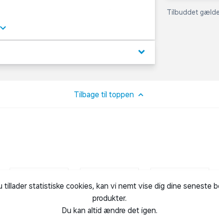
Tilbuddet gælder
 (grøn blæksprutte, rød krabbe, blå
, blå søstjerne og orange kuglefisk).
keyboard_arrow_down
Tilbage til toppen
u tillader statistiske cookies, kan vi nemt vise dig dine seneste 
produkter.
Du kan altid ændre det igen.