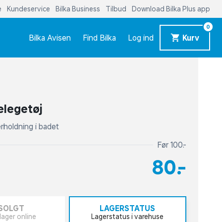
e
Kundeservice
Bilka Business
Tilbud
Download Bilka Plus app
0
Bilka Avisen
Find Bilka
Log ind
Kurv
elegetøj
erholdning i badet
Før 100,-
80,-
SOLGT
LAGERSTATUS
lager online
Lagerstatus i varehuse