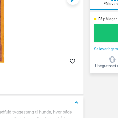
Få lever
Få på lager 
Se leveringsm
Ubegrænset r
keyboard_arrow_down
kødfuld tyggestang til hunde, hvor både