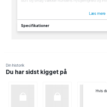
duft og smag vækker hundens nysgerrighed og int
bruges som forkælelsessnack eller deles i mindre bi
hundetræning. Giv Beef Stick fra Vitakraft til din 
Læs mere
emballagen.
Specifikationer
Om Vitakraft
For over 180 år siden startede Vitakraft som en lill
Tyskland. I dag producerer virksomheden over en m
produkter sælges i forskellige lande over hele verd
nøgleordene, og i sortimentet har de alt, hvad dyre
godbidder til både hunde, katte, fugle, reptiler, fis
Din historik
Du har sidst kigget på
Hvis d