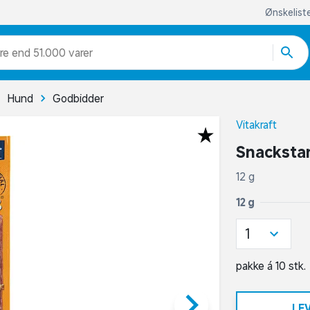
Ønskelist
re end 51.000 varer
Hund
Godbidder
Vitakraft
Snacksta
12 g
12 g
1
pakke á 10 stk.
keyboard_arrow_right
LE