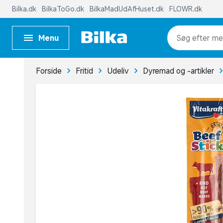
Bilka.dk
BilkaToGo.dk
BilkaMadUdAfHuset.dk
FLOWR.dk
Menu
me
Forside
Fritid
Udeliv
Dyremad og -artikler