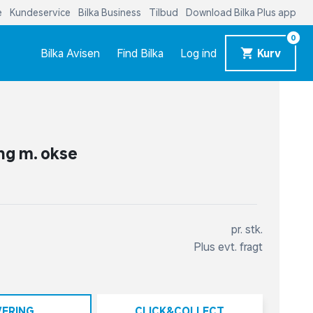
e
Kundeservice
Bilka Business
Tilbud
Download Bilka Plus app
0
Bilka Avisen
Find Bilka
Log ind
Kurv
ng m. okse
pr. stk.
Plus evt. fragt
VERING
CLICK&COLLECT