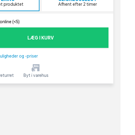
et produktet
Afhent efter 2 timer
online (<5)
LÆG I KURV
uligheder og -priser
eturret
Byt i varehus