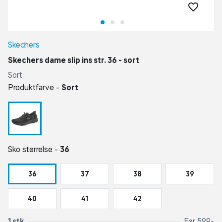
Skechers
Skechers dame slip ins str. 36 - sort
Sort
Produktfarve -
Sort
Sko størrelse -
36
36
37
38
39
40
41
42
1 stk
Før 599,-