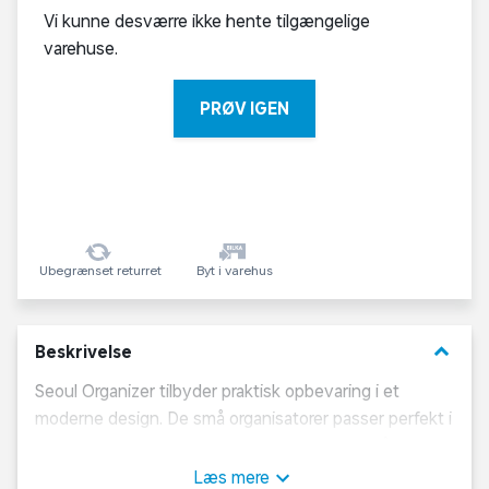
Vi kunne desværre ikke hente tilgængelige
varehuse.
PRØV IGEN
Ubegrænset returret
Byt i varehus
keyboard_arrow_down
Beskrivelse
Seoul Organizer tilbyder praktisk opbevaring i et
moderne design. De små organisatorer passer perfekt i
skuffer, hvilket gør det nemt at holde orden på
kontoret eller badeværelset.
Læs mere