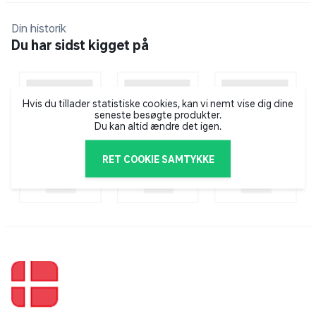
Materiale: Aluminium
Din historik
Du har sidst kigget på
Mål: 36,5 x 26,5 x 25,5 cm (L x B x H)
Monteres på cyklens styr
Hvis du tillader statistiske cookies, kan vi nemt vise dig dine
seneste besøgte produkter.
Med quick release funktion
Du kan altid ændre det igen.
RET COOKIE SAMTYKKE