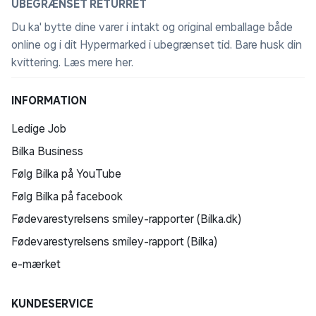
UBEGRÆNSET RETURRET
2016.
Du ka' bytte dine varer i intakt og original emballage både
Pantone Validated
online og i dit Hypermarked i ubegrænset tid. Bare husk din
Nyd autentiske farver med 2140 farver og 110
kvittering.
Læs mere her
.
hudtoner, valideret af Pantone - kun til Samsung-
skærme.
INFORMATION
Ledige Job
AI Auto Game Mode
Oplev problemfri gaming med AI-drevet automatisk
Bilka Business
indstillingsoptimering.
Følg Bilka på YouTube
Følg Bilka på facebook
Smart Start: få streaming med i prisen
Med et Smart TV fra Samsung er du kun et knaptryk
Fødevarestyrelsens smiley-rapporter (Bilka.dk)
fra masser af underholdning. I en gratis prøveperiode
Fødevarestyrelsens smiley-rapport (Bilka)
kan du streame spil, film og serier fra udvalgte
e-mærket
streamingtjenester*. For at benytte dig af de aktuelle
fordele skal du åbne appen "Samsung Promotion" på
KUNDESERVICE
dit TV.