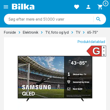
0
mere end 51.000 varer
Forside
Elektronik
TV, foto og lyd
TV
65-75"
Produktdatablad
G
A
G