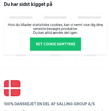
En milliard nuancer og ægte farvevolumen ved
Du har sidst kigget på
forskellige niveauer af lysstyrke.*
*100 % farvevolumen målt i henhold til DCI P3-
standarden, certificeret af VDE.
Hvis du tillader statistiske cookies, kan vi nemt vise dig dine
seneste besøgte produkter.
Samsung Knox Security
Du kan altid ændre det igen.
Sikrer dit tv og dit privatliv ved at blokere
uautoriserede ondsindede apps, adgang til phishing-
RET COOKIE SAMTYKKE
sider og mulig adgang til følsomme data og personlige
oplysninger såsom adgangskoder og brugernavne.*
*Samsung Knox Security gælder for Samsung TV
drevet af Tizen®, lanceret siden 2015. Seneste
softwareopdatering er påkrævet.
4K Upscaling
Kraftig opskalering af dit indhold til 4K.*
*Visningsoplevelsen kan variere afhængigt af
100% DANSKEJET EN DEL AF SALLING GROUP A/S
indholdstype og format. Opskalering gælder muligvis