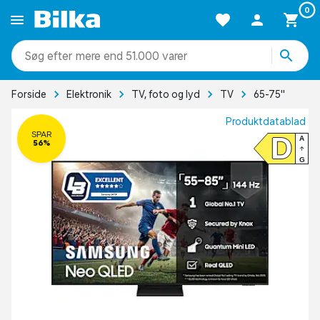
0
mere end 51.000 varer
Forside
Elektronik
TV, foto og lyd
TV
65-75"
Produktdatablad
SPAR
D
A
56%
G