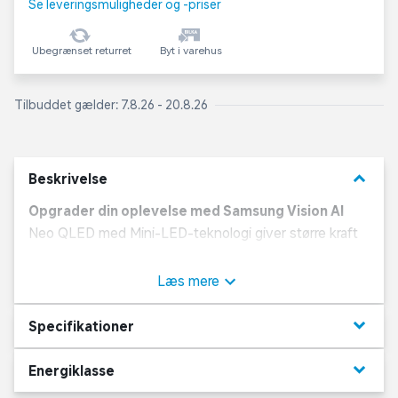
Se leveringsmuligheder og -priser
Ubegrænset returret
Byt i varehus
Tilbuddet gælder: 7.8.26 - 20.8.26
keyboard_arrow_down
Beskrivelse
Opgrader din oplevelse med Samsung Vision AI
Neo QLED med Mini-LED-teknologi giver større kraft
og præcision i lys og farve.
Læs mere
NQ4 AI Gen2 Processor
AI-drevet 4K-processor med 20 AI-neurale netværk
keyboard_arrow_down
Specifikationer
omdanner indhold til næsten 4K-opløsning og
optimerer både billede og lyd.*
keyboard_arrow_down
Energiklasse
*Visningsoplevelsen kan variere afhængigt af