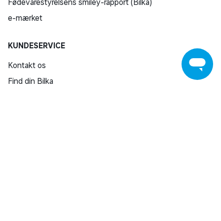
Fødevarestyrelsens smiley-rapport (Bilka)
e-mærket
Smart Start: få streaming med i prisen
Med et Smart TV fra Samsung er du kun et knaptryk
KUNDESERVICE
fra masser af underholdning. I en gratis prøveperiode
kan du streame spil, film og serier fra udvalgte
Kontakt os
streamingtjenester*. For at benytte dig af de aktuelle
Find din Bilka
fordele skal du åbne appen "Samsung Promotion" på
dit TV.
Returnering
*Gælder ved køb af udvalgte Samsung TV-modeller
Reklamation
fra 2024 og udvalgte projektorer på samsung.com og
Reparation af varer
hos udvalgte forhandlere i perioden fra 30.04.2025 til
Fortrydelsesret
31.03.2026. Der kan være begrænsninger, og udvalget
af inkluderede streamingtjenester kan variere i
Fortryd køb
kampagnens løbetid. Kræver Samsung-konto og
Salling Group tilbagekaldelser
oprettelse af en konto hos den pågældende
Privatlivspolitik
streamingtjeneste. Læs vilkårene på
Handelsbetingelser
samsung.com/dk/smartstart.