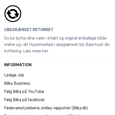
Brugergrænsefladen kan ændres uden forudgående
varsel. Der kan forekomme reklamer på Samsung TV
Plus. Tilgængelig gratis på Samsung Smart TV siden
2016.
UBEGRÆNSET RETURRET
Pantone Validated
Du ka' bytte dine varer i intakt og original emballage både
Nyd autentiske farver med 2140 farver og 110
online og i dit Hypermarked i ubegrænset tid. Bare husk din
hudtoner, valideret af Pantone - kun til Samsung-
kvittering.
Læs mere her
.
skærme.
INFORMATION
FreeSync Premium
Ledige Job
Teknologi til at reducere hakken og skærm tearing,
hvilket giver billeder med høj dynamisk rækkevidde,
Bilka Business
samtidig med at ventetiden holdes lav.*
Følg Bilka på YouTube
*Visningsoplevelsen kan variere afhængigt af
Følg Bilka på facebook
indholdstyper og grafikprocessor samt
netværksforbindelseshastigheder og ping-niveauer,
Fødevarestyrelsens smiley-rapporter (Bilka.dk)
når du spiller i skyen.