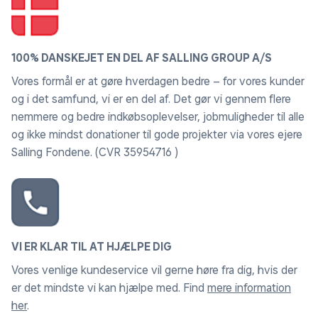
påkrævet). Ydeevnen kan variere.
4K AI Upscaling
100% DANSKEJET EN DEL AF SALLING GROUP A/S
Opskalerer indhold til 4K-opløsning understøttet af 20
Vores formål er at gøre hverdagen bedre – for vores kunder
AI-neurale netværk.*
og i det samfund, vi er en del af. Det gør vi gennem flere
*Visningsoplevelsen kan variere afhængigt af
nemmere og bedre indkøbsoplevelser, jobmuligheder til alle
indholdstype og format. Opskalering gælder muligvis
og ikke mindst donationer til gode projekter via vores ejere
ikke for pc-forbindelse og Game Mode.
Salling Fondene. (CVR 35954716 )
Endless Entertainment
Få adgang til hundredvis af gratis kanaler, herunder
Samsung TV Plus premium-kanaler og cloud gaming.
Nyd sport, film, nyheder, underholdning, musik,
børneprogrammer og meget mere. Der tilføjes hele
VI ER KLAR TIL AT HJÆLPE DIG
tiden nyt indhold, så der er altid mere at udforske.*
Vores venlige kundeservice vil gerne høre fra dig, hvis der
*Kanaler kan variere fra land til land og kan ændres
er det mindste vi kan hjælpe med. Find
mere information
uden varsel. Understøttede Samsung-enheder kan
her
.
variere fra land til land. Kræver en Samsung-konto.