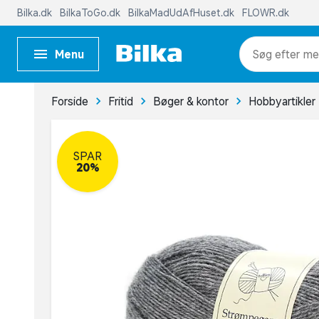
Bilka.dk
BilkaToGo.dk
BilkaMadUdAfHuset.dk
FLOWR.dk
Menu
me
Forside
Fritid
Bøger & kontor
Hobbyartikler
SPAR
20%