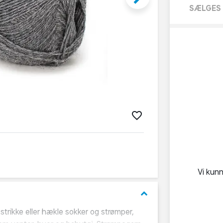
SÆLGES 
Vi kun
keyboard_arrow_down
t strikke eller hækle sokker og strømper,