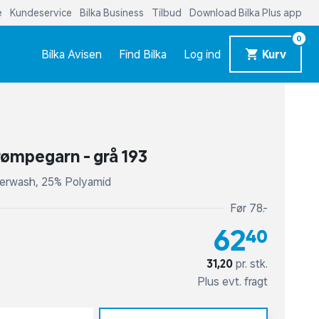
e
Kundeservice
Bilka Business
Tilbud
Download Bilka Plus app
0
Bilka Avisen
Find Bilka
Log ind
Kurv
trømpegarn - grå 193
perwash, 25% Polyamid
Før 78,-
62,40
31,20
pr. stk.
Plus evt. fragt