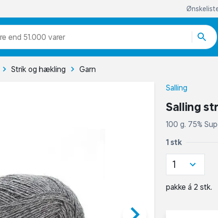
Ønskelist
re end 51.000 varer
Strik og hækling
Garn
Salling
Salling s
100 g. 75% Su
1 stk
1
pakke á 2 stk.
keyboard_arrow_right