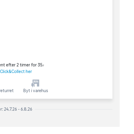
nt efter 2 timer for 35,-
lick&Collect her
eturret
Byt i varehus
: 24.7.26 - 6.8.26