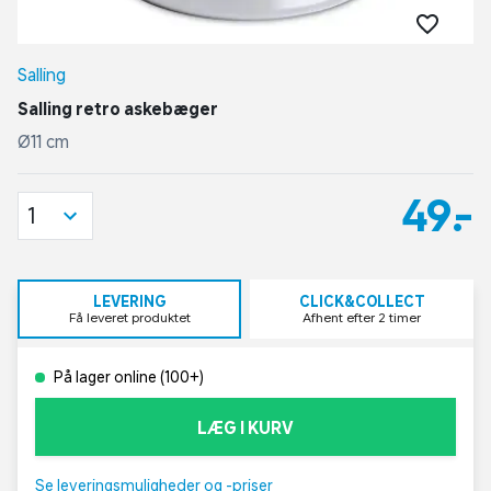
Salling
Salling retro askebæger
Ø11 cm
49,-
1
LEVERING
CLICK&COLLECT
Få leveret produktet
Afhent efter 2 timer
På lager online (100+)
LÆG I KURV
Se leveringsmuligheder og -priser