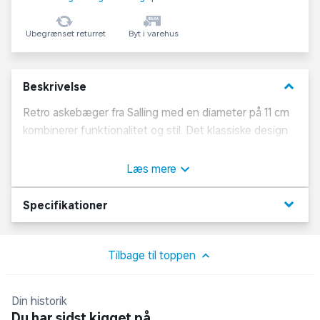
Ubegrænset returret
Byt i varehus
keyboard_arrow_down
Beskrivelse
Retro askebæger fra Salling med en diameter på 11 cm
kombinerer funktionalitet og stil. Det klassiske design
gør det til et dekorativt element, mens den praktiske
størrelse gør det nemt at bruge og tømme. Perfekt til
Læs mere
både indendørs og udendørs brug.
keyboard_arrow_down
Specifikationer
Tilbage til toppen
Din historik
Du har sidst kigget på