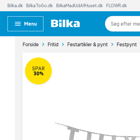
Bilka.dk
BilkaToGo.dk
BilkaMadUdAfHuset.dk
FLOWR.dk
Menu
me
Forside
Fritid
Festartikler & pynt
Festpynt
SPAR
30%