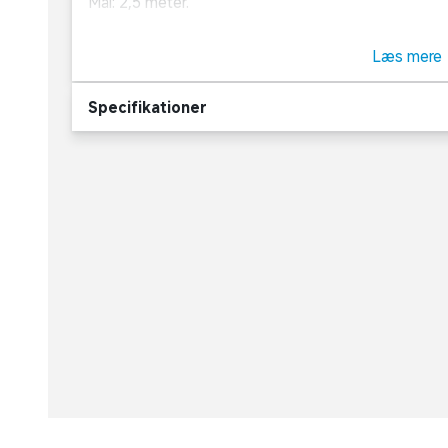
Mål: 2,5 meter.
Om Salling
Læs mere
Salling er navnet på over 6000 af vores egne varer. 
Specifikationer
efter vores grundlægger Herman Salling. Salling-seri
gode priser. I serien finder du alt fra dåsetomater, 
boligtilbehør. Det er attraktive og ordentlige varer, 
eller for meget. Salling finder du kun på hylderne i