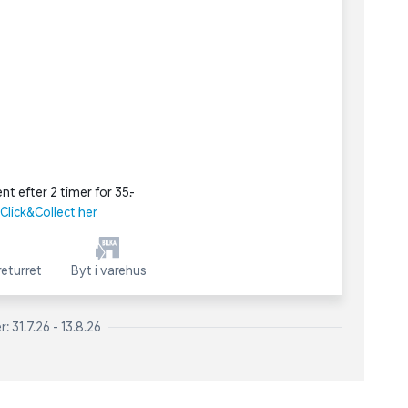
nt efter 2 timer for 35,-
lick&Collect her
eturret
Byt i varehus
 31.7.26 - 13.8.26