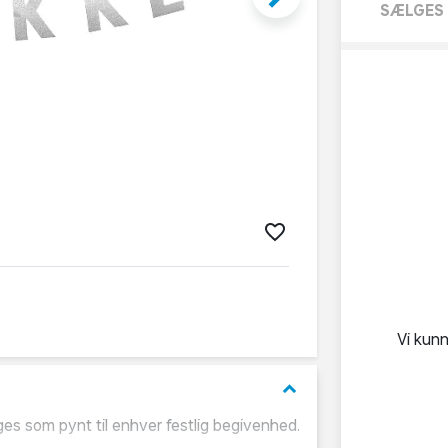
SÆLGES 
Vi kun
keyboard_arrow_down
ges som pynt til enhver festlig begivenhed.