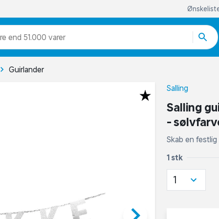
Ønskelist
re end 51.000 varer
Guirlander
Salling
Salling gu
- sølvfarv
Skab en festli
1 stk
1
keyboard_arrow_right