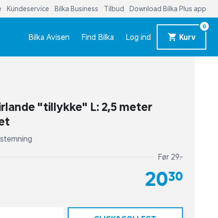
e
Kundeservice
Bilka Business
Tilbud
Download Bilka Plus app
0
Bilka Avisen
Find Bilka
Log ind
Kurv
irlande "tillykke" L: 2,5 meter
et
g stemning
Før 29,-
20,30