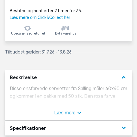
Bestil nu og hent efter 2 timer for 35,-
Læs mere om Click&Collect her
Ubegrænset returret
Byt i varehus
Tilbuddet gælder: 31.7.26 - 13.8.26
keyboard_arrow_down
Beskrivelse
Disse ensfarvede servietter fra Salling måler 40x40 cm
og kommer i en pakke med 50 stk. Den rosa farve
tilføjer et blødt og indbydende touch til din
bordopdækning, perfekt til både hverdag og festlige
Læs mere
lejligheder. Servietterne er ideelle til frokoster, middage
eller andre sammenkomster, hvor du ønsker at skabe
keyboard_arrow_down
Specifikationer
en harmonisk atmosfære. De er nemme at folde og