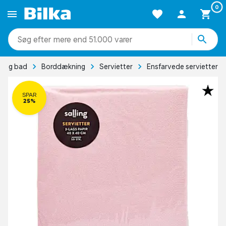
0
mere end 51.000 varer
r og bad
Borddækning
Servietter
Ensfarvede servietter
SPAR
25%