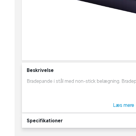
Beskrivelse
Bradepande i stål med non-stick belægning. Bradepa
Let at rengøre, opvask i hånden. Brug altid træ-elle
Læs mere
Specifikationer