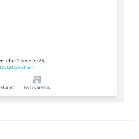
nt efter 2 timer for 35,-
lick&Collect her
eturret
Byt i varehus