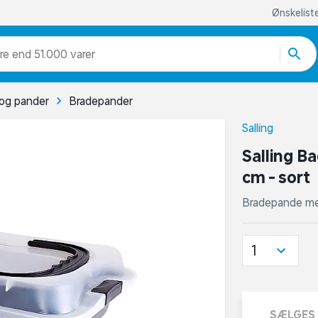
Ønskelist
re end 51.000 varer
og pander
Bradepander
Salling
Salling B
cm - sort
Bradepande me
1
SÆLGES 