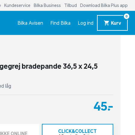
e
Kundeservice
Bilka Business
Tilbud
Download Bilka Plus app
0
Bilka Avisen
Find Bilka
Log ind
Kurv
agegrej bradepande 36,5 x 24,5
d låg
45,-
CLICK&COLLECT
IKKE ONLINE