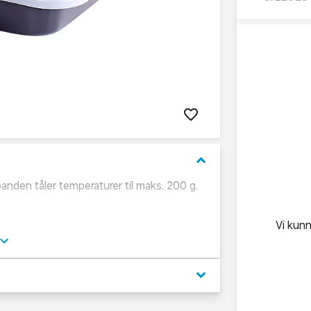
keyboard_arrow_down
nden tåler temperaturer til maks. 200 g.
r plastredskaber på produktet.
Vi kun
keyboard_arrow_down