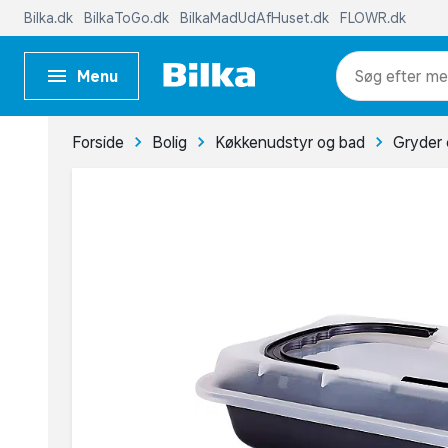
Bilka.dk
BilkaToGo.dk
BilkaMadUdAfHuset.dk
FLOWR.dk
Menu
me
Forside
Bolig
Køkkenudstyr og bad
Gryder 