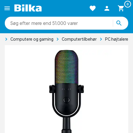
0
mere end 51.000 varer
ik
Computere og gaming
Computertilbehør
PC højtalere