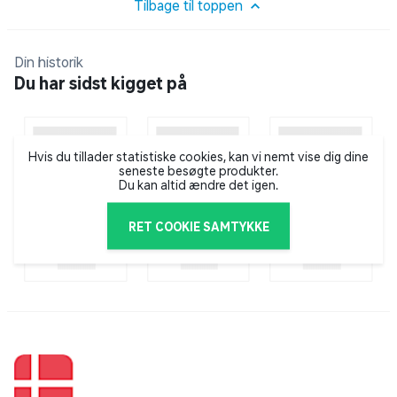
Chroma™ RGB
Tilbage til toppen
- Multifunktionel Tap-to-Mute-sensor for øjeblikkelig
og intuitiv styring
Din historik
- Supercardioid kondensatormikrofon for fremragende
Du har sidst kigget på
stemmeklarhed og -kvalitet
- Digital forstærkerbegrænser og stødabsorbering for
ren og stabil lyd
Hvis du tillader statistiske cookies, kan vi nemt vise dig dine
- Plug-and-play-design for nem og hurtig opsætning
seneste besøgte produkter.
- Avanceret tilpasning via Razer Synapse – alt samlet
Du kan altid ændre det igen.
ét sted
RET COOKIE SAMTYKKE