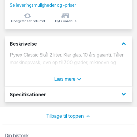
Se leveringsmuligheder og -priser
Ubegrænset returret
Byt i varehus
keyboard_arrow_down
Beskrivelse
Pyrex Classic Skål 2 liter. Klar glas. 10 års garanti. Tåler
maskinopvask, ovn op til 300 grader, mikroovn og
fryser ned til -40 grader. Tåler termisk chok op til 220
grader (fra -20 grader i fryseren til +200 grader i
Læs mere
ovnen). Robust og ridsefast. 2 liter.
keyboard_arrow_down
Specifikationer
Tilbage til toppen
Din historik