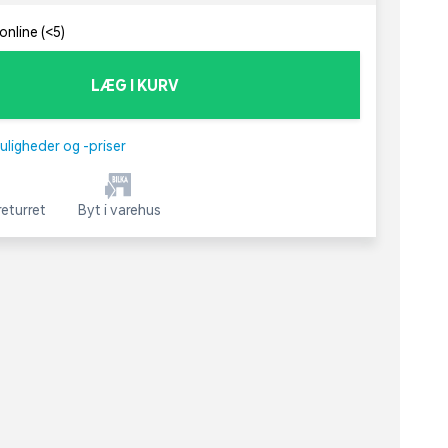
online (<5)
LÆG I KURV
uligheder og -priser
eturret
Byt i varehus