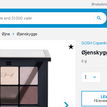
Ønskelist
re end 51.000 varer
Øjne
Øjenskygge
GOSH Copenh
Øjenskyg
6 g
1
LE
keyboard_arrow_right
Få lever