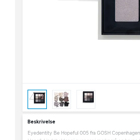
Beskrivelse
Eyedentity Be Hopeful 005 fra GOSH Copenhagen er