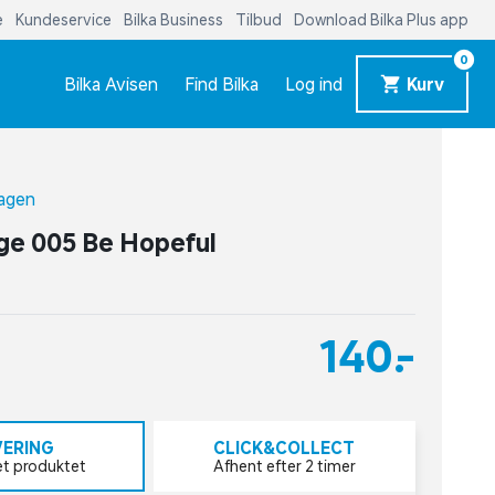
e
Kundeservice
Bilka Business
Tilbud
Download Bilka Plus app
0
Bilka Avisen
Find Bilka
Log ind
Kurv
agen
ge 005 Be Hopeful
140,-
VERING
CLICK&COLLECT
et produktet
Afhent efter 2 timer