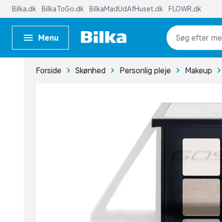
Bilka.dk
BilkaToGo.dk
BilkaMadUdAfHuset.dk
FLOWR.dk
Menu
me
Forside
Skønhed
Personlig pleje
Makeup