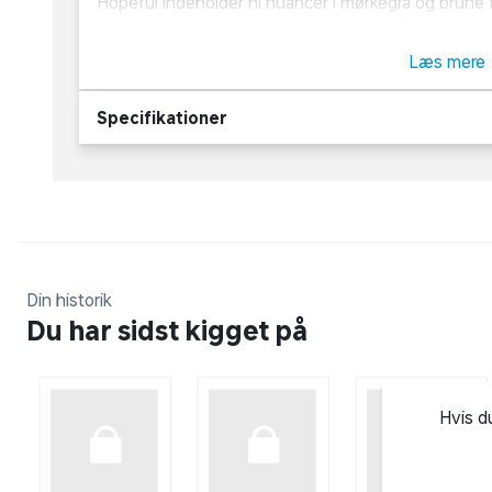
Hopeful indeholder ni nuancer i mørkegrå og brune f
beige toner. Eyedentity paletterne kommer både m
øjenskygger, så der er noget til enhver lejlighed. 
Læs mere
i tasken.
Specifikationer
Om GOSH Copenhagen
GOSH Copenhagen er et dansk familieejet brand m
Danmark. De har fingeren på pulsen, når det gælder
og kan hurtigt komme fra idé til handling på hele k
GOSH Copenhagen specialiserer sig i at udvikle mak
høj kvalitet. Derfor finder du også et stort udvalg 
Din historik
Du har sidst kigget på
allergicertificerede produkter i deres sortiment.
Hvis d