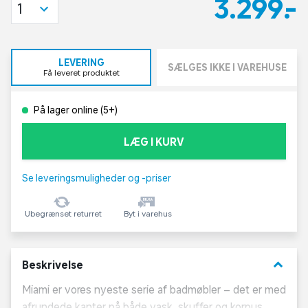
3.299,-
1
LEVERING
SÆLGES IKKE I VAREHUSE
Få leveret produktet
På lager online (5+)
LÆG I KURV
Se leveringsmuligheder og -priser
Ubegrænset returret
Byt i varehus
keyboard_arrow_down
Beskrivelse
Miami er vores nyeste serie af badmøbler – det er med
afrundede kanter på både vask, skuffer og korpus,