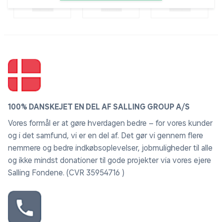
Matchende slimline vask i støbemarmor til Miami
badmøbler. Vasken har afrundede kanter og fremstår
stilren og enkel - ligesom møblet.
- Design greb
- Afrundede hjørner
- Soft-close i skuffer
- Inklusiv Vask
FARVE: Hvid højglans
100% DANSKEJET EN DEL AF SALLING GROUP A/S
MÅL: H: 55 - B: 70 - D: 42 cm.
VÆGT: 17 kg.
Vores formål er at gøre hverdagen bedre – for vores kunder
og i det samfund, vi er en del af. Det gør vi gennem flere
nemmere og bedre indkøbsoplevelser, jobmuligheder til alle
og ikke mindst donationer til gode projekter via vores ejere
Salling Fondene. (CVR 35954716 )