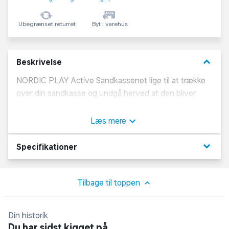
Ubegrænset returret
Byt i varehus
keyboard_arrow_down
Beskrivelse
NORDIC PLAY Active Sandkassenet lige til at trække
over din sandkasse og undgå herved at den bliver
fyldt med skidt og blade og du slipper også for at dyr
besøger sandkassen.
Læs mere
Fremstillet i PE.
keyboard_arrow_down
Specifikationer
Passer til sandkasser i målene 120 x 120 cm
Tilbage til toppen
Din historik
Du har sidst kigget på