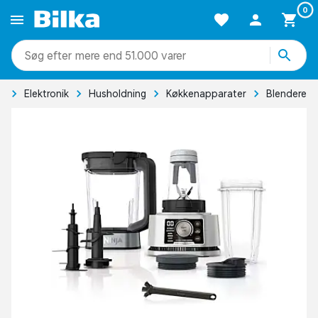
0
mere end 51.000 varer
e
Elektronik
Husholdning
Køkkenapparater
Blendere