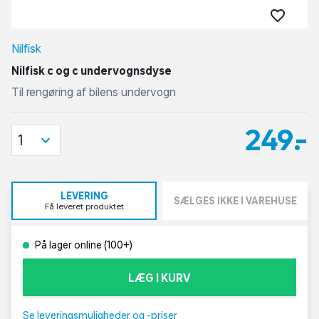
Nilfisk
Nilfisk c og c undervognsdyse
Til rengøring af bilens undervogn
249,-
1
LEVERING
SÆLGES IKKE I VAREHUSE
Få leveret produktet
På lager online (100+)
LÆG I KURV
Se leveringsmuligheder og -priser