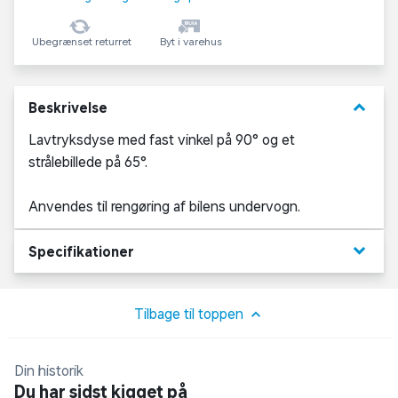
Ubegrænset returret
Byt i varehus
keyboard_arrow_down
Beskrivelse
Lavtryksdyse med fast vinkel på 90° og et
strålebillede på 65°.
Anvendes til rengøring af bilens undervogn.
keyboard_arrow_down
Specifikationer
Tilbage til toppen
Din historik
Du har sidst kigget på