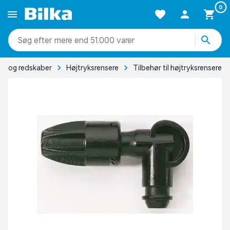
0
mere end 51.000 varer
r og redskaber
Højtryksrensere
Tilbehør til højtryksrensere